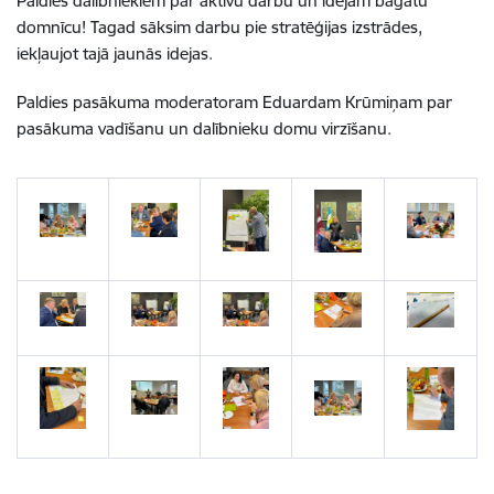
Paldies dalībniekiem par aktīvu darbu un idejām bagātu
domnīcu! Tagad sāksim darbu pie stratēģijas izstrādes,
iekļaujot tajā jaunās idejas.
Paldies pasākuma moderatoram Eduardam Krūmiņam par
pasākuma vadīšanu un dalībnieku domu virzīšanu.