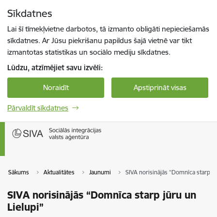
Pāriet uz lapas saturu
Sīkdatnes
Spied
lai meklētu
Enter
Lai šī tīmekļvietne darbotos, tā izmanto obligāti nepieciešamās
sīkdatnes. Ar Jūsu piekrišanu papildus šajā vietnē var tikt
izmantotas statistikas un sociālo mediju sīkdatnes.
Lūdzu, atzīmējiet savu izvēli:
Noraidīt
Apstiprināt visas
Pārvaldīt sīkdatnes
Sākums
Aktualitātes
Jaunumi
SIVA norisinājās “Domnīca starp jū
SIVA norisinājās “Domnīca starp jūru un
Lielupi”