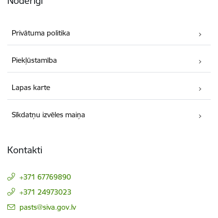
Noderīgi
Privātuma politika
Piekļūstamība
Lapas karte
Sīkdatņu izvēles maiņa
Kontakti
+371 67769890
+371 24973023
E-pasts:
pasts@siva.gov.lv