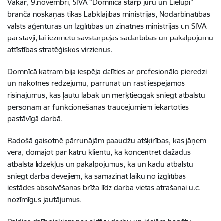
Vakar, 9.novembrī, SIVA “Domnīcā starp jūru un Lielupi”
branča noskaņās tikās Labklājības ministrijas, Nodarbinātības
valsts aģentūras un Izglītības un zinātnes ministrijas un SIVA
pārstāvji, lai iezīmētu savstarpējās sadarbības un pakalpojumu
attīstības stratēģiskos virzienus.
Domnīcā katram bija iespēja dalīties ar profesionālo pieredzi
un nākotnes redzējumu, pārrunāt un rast iespējamos
risinājumus, kas ļautu labāk un mērķtiecīgāk sniegt atbalstu
personām ar funkcionēšanas traucējumiem iekārtoties
pastāvīgā darbā.
Radošā gaisotnē pārrunājām paaudžu atšķirības, kas jāņem
vērā, domājot par katru klientu, kā koncentrēt dažādus
atbalsta līdzekļus un pakalpojumus, kā un kādu atbalstu
sniegt darba devējiem, kā samazināt laiku no izglītības
iestādes absolvēšanas brīža līdz darba vietas atrašanai u.c.
nozīmīgus jautājumus.