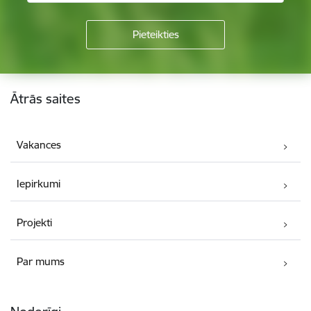
Kājene
Ātrās saites
Vakances
Iepirkumi
Projekti
Par mums