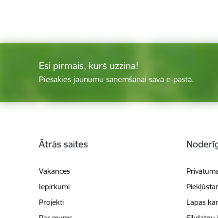
Esi pirmais, kurš uzzina!
Piesakies jaunumu saņemšanai savā e-pastā.
Kājene
Ātrās saites
Noderīg
Vakances
Privātuma
Iepirkumi
Piekļūsta
Projekti
Lapas kar
Par mums
Sīkdatņu 