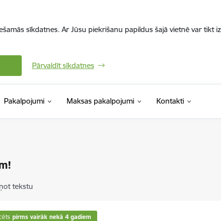
iešamās sīkdatnes. Ar Jūsu piekrišanu papildus šajā vietnē var tikt i
Pārvaldīt sīkdatnes
Pakalpojumi
Maksas pakalpojumi
Kontakti
am!
ņot tekstu
cēts
pirms vairāk nekā 4 gadiem