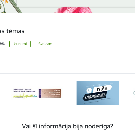
tas tēmas
es:
Jaunumi
Sveicam!
Vai šī informācija bija noderīga?