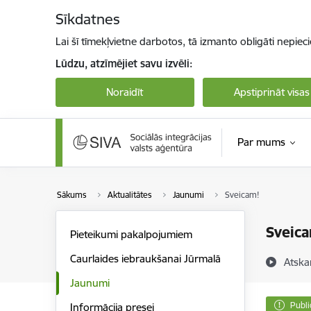
Pāriet uz lapas saturu
Sīkdatnes
Lai šī tīmekļvietne darbotos, tā izmanto obligāti nepiec
Lūdzu, atzīmējiet savu izvēli:
Noraidīt
Apstiprināt visas
Par mums
Sākums
Aktualitātes
Jaunumi
Sveicam!
Sveic
Pieteikumi pakalpojumiem
Caurlaides iebraukšanai Jūrmalā
Atska
Jaunumi
Publi
Informācija presei