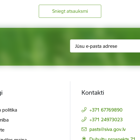
Sniegt atsauksmi
i
Kontakti
 politika
+371 67769890
+371 24973023
mība
E-pasts:
pasts@siva.gov.lv
te
Dubultu prospekts 71,
izvēles maiņa