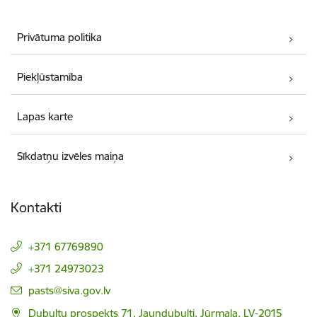
Privātuma politika
Piekļūstamība
Lapas karte
Sīkdatņu izvēles maiņa
Kontakti
+371 67769890
+371 24973023
E-pasts:
pasts@siva.gov.lv
Dubultu prospekts 71, Jaundubulti, Jūrmala, LV-2015