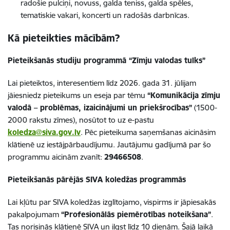
radošie pulciņi, novuss, galda teniss, galda spēles,
tematiskie vakari, koncerti un radošās darbnīcas.
Kā pieteikties mācībām?
Pieteikšanās studiju programmā “Zīmju valodas tulks”
Lai pieteiktos, interesentiem līdz 2026. gada 31. jūlijam
jāiesniedz pieteikums un eseja par tēmu
“Komunikācija zīmju
valodā – problēmas, izaicinājumi un priekšrocības”
(1500-
2000 rakstu zīmes), nosūtot to uz e-pastu
koledza@siva.gov.lv
. Pēc pieteikuma saņemšanas aicināsim
klātienē uz iestājpārbaudījumu. Jautājumu gadījumā par šo
programmu aicinām zvanīt:
29466508
.
Pieteikšanās pārējās SIVA koledžas programmās
Lai kļūtu par SIVA koledžas izglītojamo, vispirms ir jāpiesakās
pakalpojumam
“Profesionālās piemērotības noteikšana”
.
Tas norisinās klātienē SIVA un ilgst līdz 10 dienām. Šajā laikā