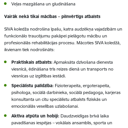
Veļas mazgāšana un gludināšana
Vairāk nekā tikai mācības – pilnvērtīgs atbalsts
SIVA koledža nodrošina īpašu, katra audzēkņa vajadzībām un
funkcionālo traucējumu pakāpei pielāgotu mācību un
profesionālās rehabilitācijas procesu. Mācoties SIVA koledžā,
ikvienam tiek nodrošināts:
Praktiskais atbalsts:
Apmaksāta dzīvošana dienesta
viesnīcā, ēdināšana trīs reizes dienā un transports no
viesnīcas uz izglītības iestādi.
Speciālistu palīdzība:
Fizioterapeita, ergoterapeita,
psihologa, sociālā darbinieka, sociālā pedagoga, karjeras
konsultanta un citu speciālistu atbalsts fiziskās un
emocionālās veselības uzlabošanai.
Aktīva atpūta un hobiji:
Daudzveidīgas brīvā laika
pavadīšanas iespējas – vokālais ansamblis, sporta un