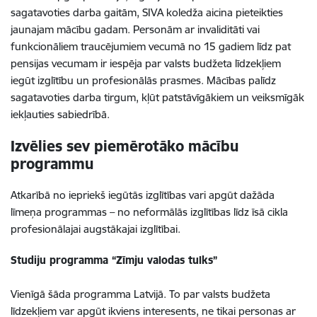
sagatavoties darba gaitām, SIVA koledža aicina pieteikties
jaunajam mācību gadam. Personām ar invaliditāti vai
funkcionāliem traucējumiem vecumā no 15 gadiem līdz pat
pensijas vecumam ir iespēja par valsts budžeta līdzekļiem
iegūt izglītību un profesionālās prasmes. Mācības palīdz
sagatavoties darba tirgum, kļūt patstāvīgākiem un veiksmīgāk
iekļauties sabiedrībā.
Izvēlies sev piemērotāko mācību
programmu
Atkarībā no iepriekš iegūtās izglītības vari apgūt dažāda
līmeņa programmas – no neformālās izglītības līdz īsā cikla
profesionālajai augstākajai izglītībai.
Studiju programma “Zīmju valodas tulks”
Vienīgā šāda programma Latvijā. To par valsts budžeta
līdzekļiem var apgūt ikviens interesents, ne tikai personas ar