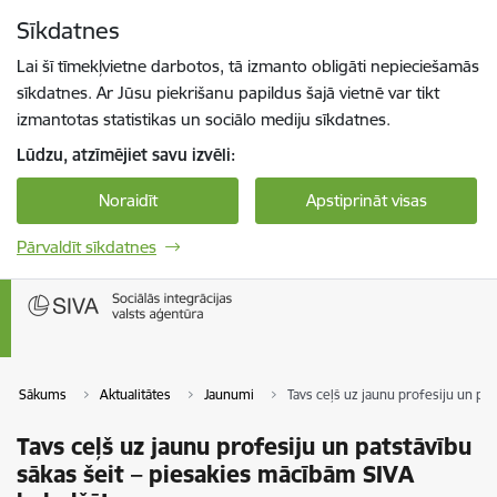
Pāriet uz lapas saturu
Sīkdatnes
Spied
lai meklētu
Enter
Lai šī tīmekļvietne darbotos, tā izmanto obligāti nepieciešamās
sīkdatnes. Ar Jūsu piekrišanu papildus šajā vietnē var tikt
izmantotas statistikas un sociālo mediju sīkdatnes.
Lūdzu, atzīmējiet savu izvēli:
Noraidīt
Apstiprināt visas
Pārvaldīt sīkdatnes
Sākums
Aktualitātes
Jaunumi
Tavs ceļš uz jaunu profesiju un pa
Tavs ceļš uz jaunu profesiju un patstāvību
sākas šeit – piesakies mācībām SIVA