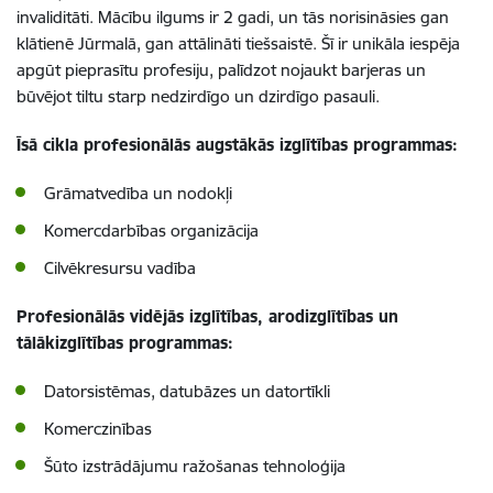
invaliditāti. Mācību ilgums ir 2 gadi, un tās norisināsies gan
klātienē Jūrmalā, gan attālināti tiešsaistē. Šī ir unikāla iespēja
apgūt pieprasītu profesiju, palīdzot nojaukt barjeras un
būvējot tiltu starp nedzirdīgo un dzirdīgo pasauli.
Īsā cikla profesionālās augstākās izglītības programmas:
Grāmatvedība un nodokļi
Komercdarbības organizācija
Cilvēkresursu vadība
Profesionālās vidējās izglītības, arodizglītības un
tālākizglītības programmas:
Datorsistēmas, datubāzes un datortīkli
Komerczinības
Šūto izstrādājumu ražošanas tehnoloģija