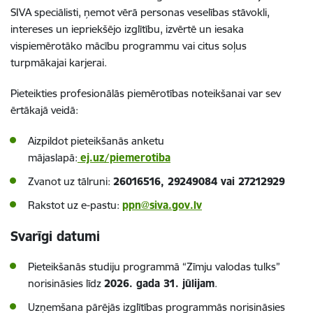
SIVA speciālisti, ņemot vērā personas veselības stāvokli,
intereses un iepriekšējo izglītību, izvērtē un iesaka
vispiemērotāko mācību programmu vai citus soļus
turpmākajai karjerai.
Pieteikties profesionālās piemērotības noteikšanai var sev
ērtākajā veidā:
Aizpildot pieteikšanās anketu
mājaslapā:
ej.uz/piemerotiba
Zvanot uz tālruni:
26016516, 29249084 vai 27212929
Rakstot uz e-pastu:
ppn@siva.gov.lv
Svarīgi datumi
Pieteikšanās studiju programmā “Zīmju valodas tulks”
norisināsies līdz
2026. gada 31. jūlijam
.
Uzņemšana pārējās izglītības programmās norisināsies