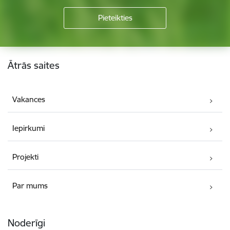
Kājene
Ātrās saites
Vakances
Iepirkumi
Projekti
Par mums
Noderīgi