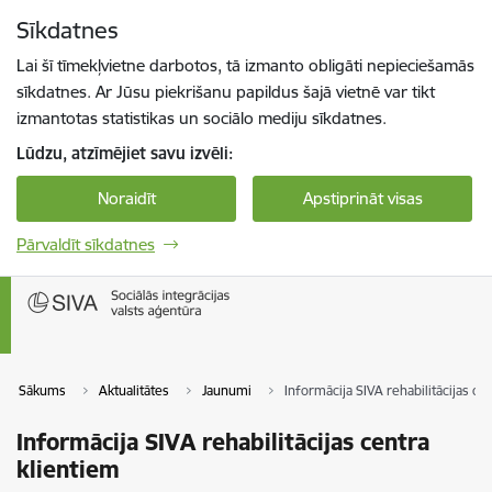
Pāriet uz lapas saturu
Sīkdatnes
Spied
lai meklētu
Enter
Lai šī tīmekļvietne darbotos, tā izmanto obligāti nepieciešamās
sīkdatnes. Ar Jūsu piekrišanu papildus šajā vietnē var tikt
izmantotas statistikas un sociālo mediju sīkdatnes.
Lūdzu, atzīmējiet savu izvēli:
Noraidīt
Apstiprināt visas
Pārvaldīt sīkdatnes
Sākums
Aktualitātes
Jaunumi
Informācija SIVA rehabilitācijas ce
Informācija SIVA rehabilitācijas centra
klientiem