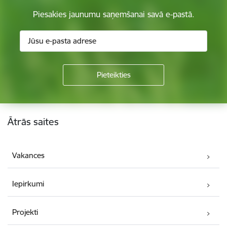
Piesakies jaunumu saņemšanai savā e-pastā.
Kājene
Ātrās saites
Vakances
Iepirkumi
Projekti