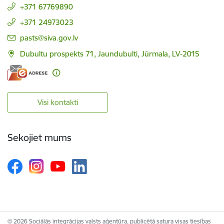
+371 67769890
+371 24973023
E-pasts:
pasts@siva.gov.lv
Dubultu prospekts 71, Jaundubulti, Jūrmala, LV-2015
Visi kontakti
Sekojiet mums
© 2026 Sociālās integrācijas valsts aģentūra, publicētā satura visas tiesības