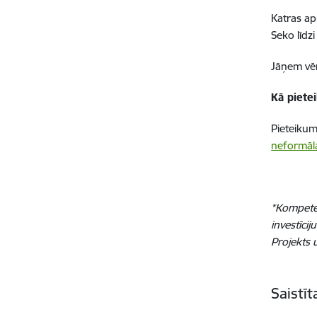
Katras ap
Seko līdz
Jāņem vēr
Kā pietei
Pieteikum
neformāla
*Kompete
investīcij
Projekts 
Saistī