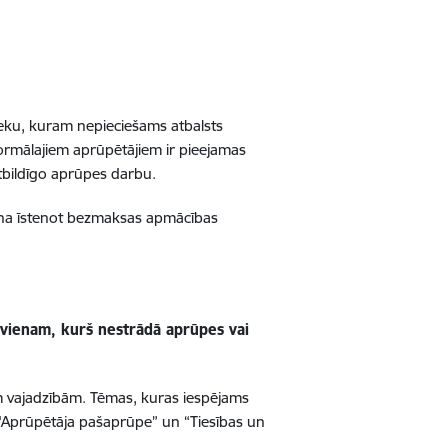
nieku, kuram nepieciešams atbalsts
ormālajiem aprūpētājiem ir pieejamas
 atbildīgo aprūpes darbu.
na īstenot bezmaksas apmācības
kvienam, kurš nestrādā aprūpes vai
m vajadzībām. Tēmas, kuras iespējams
“Aprūpētāja pašaprūpe” un “Tiesības un