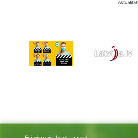
Aktualitāt
Esi pirmais, kurš uzzina!