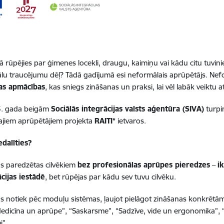
nā rūpējies par ģimenes locekli, draugu, kaimiņu vai kādu citu tuvi
lu traucējumu dēļ? Tādā gadījumā esi neformālais aprūpētājs. Nef
as apmācības
, kas sniegs zināšanas un praksi, lai vēl labāk veiktu
5. gada beigām
Sociālās integrācijas valsts aģentūra (SIVA)
turpi
ajiem aprūpētājiem projekta
RAITI*
ietvaros.
dalīties?
s paredzētas cilvēkiem
bez profesionālas aprūpes pieredzes
–
i
ācijas iestādē
, bet rūpējas par kādu sev tuvu cilvēku.
 notiek pēc moduļu sistēmas, ļaujot pielāgot zināšanas konkrētā
edicīna un aprūpe”, “Saskarsme”, “Sadzīve, vide un ergonomika”, 
i”.