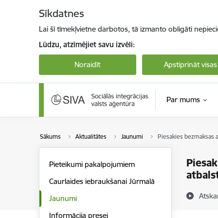
Pāriet uz lapas saturu
Sīkdatnes
Lai šī tīmekļvietne darbotos, tā izmanto obligāti nepiec
Lūdzu, atzīmējiet savu izvēli:
Noraidīt
Apstiprināt visas
Par mums
Sākums
Aktualitātes
Jaunumi
Piesakies bezmaksas ap
Piesak
Pieteikumi pakalpojumiem
atbals
Caurlaides iebraukšanai Jūrmalā
Atska
Jaunumi
Informācija presei