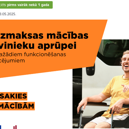
cēts
pirms vairāk nekā 1 gada
13.05.2025.