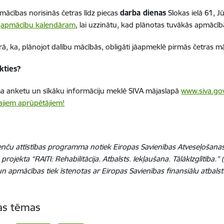
mācības norisinās četras līdz piecas
darba dienas
Slokas ielā 61, J
i
apmācību kalendāram
, lai uzzinātu, kad plānotas tuvākās apmācīb
ā, ka, plānojot dalību mācībās, obligāti jāapmeklē pirmās četras m
kties?
a anketu un sīkāku informāciju meklē SIVA mājaslapā
www.siva.gov
jiem aprūpētājiem!
nču attīstības programma notiek Eiropas Savienības Atveseļošan
u projekta “RAITI: Rehabilitācija. Atbalsts. Iekļaušana. TālākIzglītība
un apmācības tiek īstenotas ar Eiropas Savienības finansiālu atbalst
tas tēmas