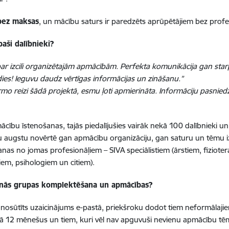
bez maksas
, un mācību saturs ir paredzēts aprūpētājiem bez profe
aši dalībnieki?
par izcili organizētajām apmācībām. Perfekta komunikācija gan sta
ldies! Ieguvu daudz vērtīgas informācijas un zināšanu.”
mo reizi šādā projektā, esmu ļoti apmierināta. Informāciju pasniedz
cību īstenošanas, tajās piedalījušies vairāk nekā 100 dalībnieki un, 
u augstu novērtē gan apmācību organizāciju, gan saturu un tēmu izkl
anas no jomas profesionāļiem – SIVA speciālistiem (ārstiem, fizioter
iem, psihologiem un citiem).
inās grupas komplektēšana un apmācības?
 nosūtīts uzaicinājums e-pastā, priekšroku dodot tiem neformālaji
kā 12 mēnešus un tiem, kuri vēl nav apguvuši nevienu apmācību tē