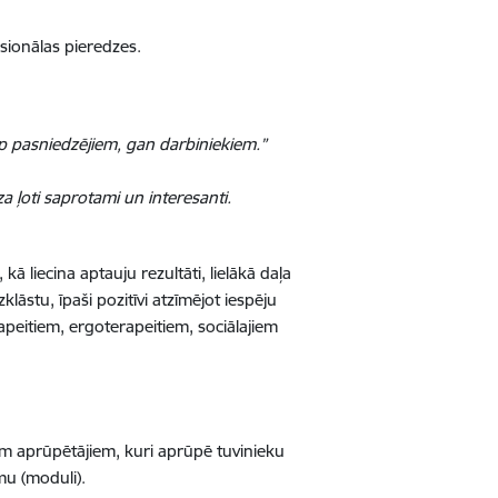
sionālas pieredzes.
rp pasniedzējiem, gan darbiniekiem.”
a ļoti saprotami un interesanti.
kā liecina aptauju rezultāti,
lielākā daļa
āstu, īpaši pozitīvi atzīmējot iespēju
apeitiem, ergoterapeitiem, sociālajiem
em aprūpētājiem, kuri aprūpē tuvinieku
mu (moduli).