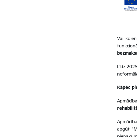
Vai ikdie
funkcionā
bezmaks
Līdz 202
neformāl
Kāpēc pie
Apmācība
rehabilit
Apmācības
apgūt: “M
pienākum