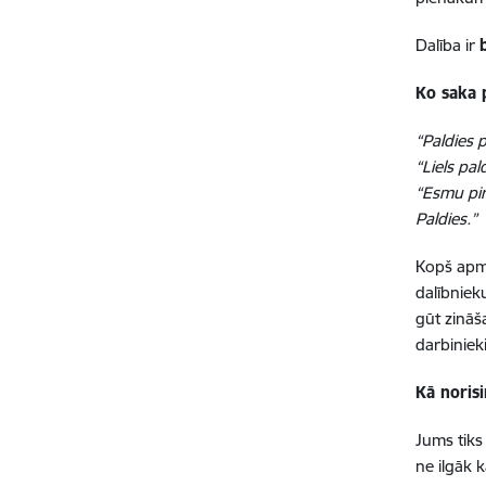
Dalība ir
Ko saka p
“Paldies 
“Liels pa
“Esmu pir
Paldies.”
Kopš apmā
dalībniek
gūt zināš
darbiniek
Kā noris
Jums tiks
ne ilgāk 