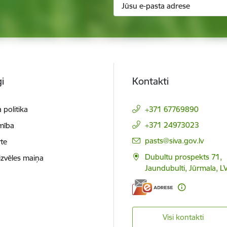
i
Kontakti
 politika
+371 67769890
+371 24973023
mība
E-pasts:
pasts@siva.gov.lv
te
Dubultu prospekts 71,
izvēles maiņa
Jaundubulti, Jūrmala, L
Visi kontakti