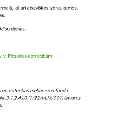
ūrmalā, kā arī atsevišķos izbraukumos.
as.
ācību dienas.
.lv:
Piesakies apmācībām
as un noturības mehānisma fonda
.” (Nr.3.1.2.4.i.0/1/22/I/LM/001) ietvaros.
u.