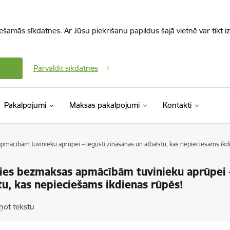
iešamās sīkdatnes. Ar Jūsu piekrišanu papildus šajā vietnē var tikt i
Pārvaldīt sīkdatnes
Pakalpojumi
Maksas pakalpojumi
Kontakti
mācībām tuvinieku aprūpei – iegūsti zināšanas un atbalstu, kas nepieciešams ikd
ies bezmaksas apmācībām tuvinieku aprūpei –
tu, kas nepieciešams ikdienas rūpēs!
ņot tekstu