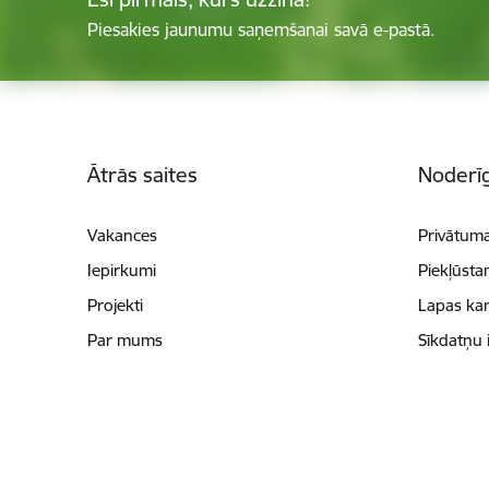
Piesakies jaunumu saņemšanai savā e-pastā.
Kājene
Ātrās saites
Noderīg
Vakances
Privātuma
Iepirkumi
Piekļūsta
Projekti
Lapas kar
Par mums
Sīkdatņu 