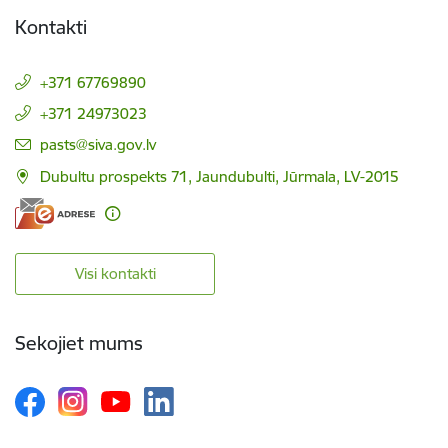
Kontakti
+371 67769890
+371 24973023
E-pasts:
pasts@siva.gov.lv
Dubultu prospekts 71, Jaundubulti, Jūrmala, LV-2015
Visi kontakti
Sekojiet mums