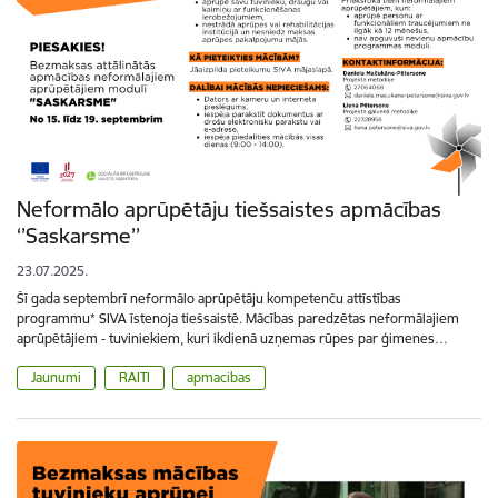
Neformālo aprūpētāju tiešsaistes apmācības
‘’Saskarsme’’
23.07.2025.
Šī gada septembrī neformālo aprūpētāju kompetenču attīstības
programmu* SIVA īstenoja tiešsaistē. Mācības paredzētas neformālajiem
aprūpētājiem - tuviniekiem, kuri ikdienā uzņemas rūpes par ģimenes…
Jaunumi
RAITI
apmacibas