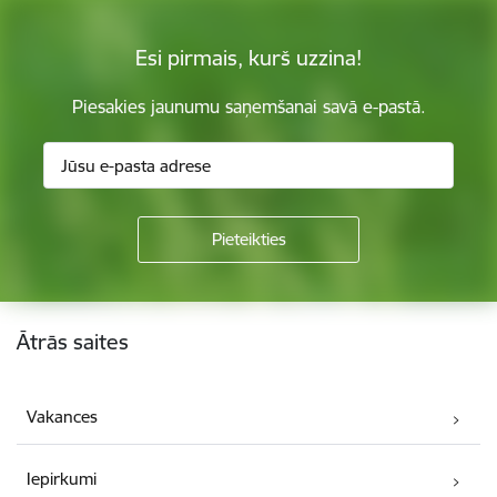
Esi pirmais, kurš uzzina!
Piesakies jaunumu saņemšanai savā e-pastā.
Kājene
Ātrās saites
Vakances
Iepirkumi