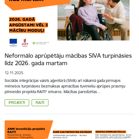
Neformālo aprūpētāju mācības SIVA turpināsies
līdz 2026. gada martam
12.11.2025.
Sociālās integrācijas valsts aģentūrā (SIVA) arī nākamā gada pirmajos
mēnešos turpināsies bezmaksas apmācības tuvinieku aprūpes prasmju
pilnveidei projekta RAITI* ietvaros. Mācības paredzētas…
PROJEKTI
RAITI