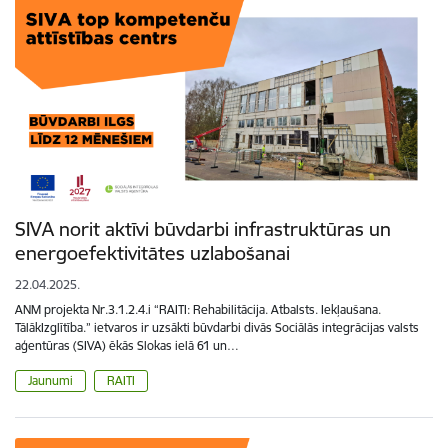
SIVA norit aktīvi būvdarbi infrastruktūras un
energoefektivitātes uzlabošanai
22.04.2025.
ANM projekta Nr.3.1.2.4.i “RAITI: Rehabilitācija. Atbalsts. Iekļaušana.
TālākIzglītība.” ietvaros ir uzsākti būvdarbi divās Sociālās integrācijas valsts
aģentūras (SIVA) ēkās Slokas ielā 61 un…
Jaunumi
RAITI