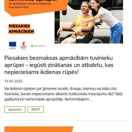
Piesakies bezmaksas apmācībām tuvinieku
aprūpei – iegūsti zināšanas un atbalstu, kas
nepieciešams ikdienas rūpēs!
13.05.2025.
Vai ikdienā rūpējies par ģimenes locekli, draugu, kaimiņu vai kādu citu
tuvinieku, kuram nepieciešams atbalsts funkcionālu traucējumu dēļ? Tādā
gadījumā esi neformālais aprūpētājs. Neformālajiem…
Jaunumi
RAITI