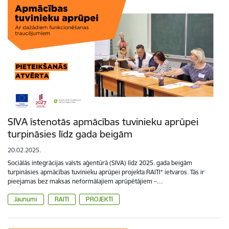
SIVA īstenotās apmācības tuvinieku aprūpei
turpināsies līdz gada beigām
20.02.2025.
Sociālās integrācijas valsts aģentūrā (SIVA) līdz 2025. gada beigām
turpināsies apmācības tuvinieku aprūpei projekta RAITI* ietvaros. Tās ir
pieejamas bez maksas neformālajiem aprūpētājiem –…
Jaunumi
RAITI
PROJEKTI