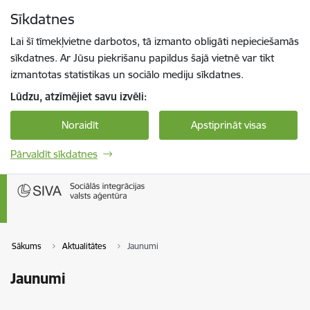
Pāriet uz lapas saturu
Sīkdatnes
Spied
lai meklētu
Enter
Lai šī tīmekļvietne darbotos, tā izmanto obligāti nepieciešamās
sīkdatnes. Ar Jūsu piekrišanu papildus šajā vietnē var tikt
izmantotas statistikas un sociālo mediju sīkdatnes.
Lūdzu, atzīmējiet savu izvēli:
Noraidīt
Apstiprināt visas
Pārvaldīt sīkdatnes
Sākums
Aktualitātes
Jaunumi
Jaunumi