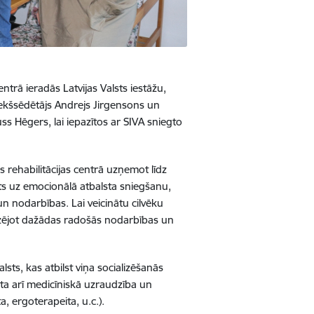
entrā ieradās Latvijas Valsts iestāžu,
ekšsēdētājs Andrejs Jirgensons un
s Hēgers, lai iepazītos ar SIVA sniegto
 rehabilitācijas centrā uzņemot līdz
kts uz emocionālā atbalsta sniegšanu,
un nodarbības. Lai veicinātu cilvēku
anizējot dažādas radošās nodarbības un
sts, kas atbilst viņa socializēšanās
ta arī medicīniskā uzraudzība un
, ergoterapeita, u.c.).