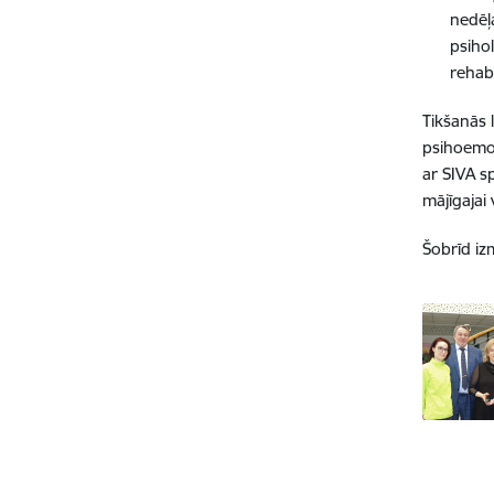
nedēļ
psiho
rehabi
Tikšanās 
psihoemoci
ar SIVA s
mājīgajai 
Šobrīd iz