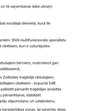
m un tā saņemšanas laikā ukraiņi
as sociālajā dienestā, kurā tie
asmēm. SIVA multifunkcionālo speciālistu
cilvēkiem, kuri ir uzturējušies
 cietušajiem bērniem, nodrošinot gan
peldbaseinā;
s Zolitūdes traģēdijā cietušajiem,
aistītajiem cilvēkiem – kopumā 548
alīdzēt pārvarēt traģēdijas izraisītās
pārvarēšanai, stabilizēt
spēju atjaunošanu un uzlabošanu;
as karadarbības zonas, lai saņemtu divas