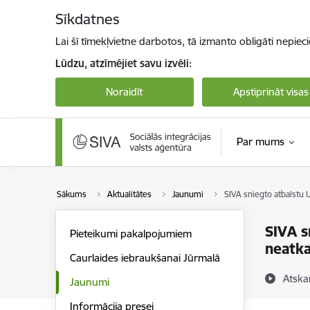
Pāriet uz lapas saturu
Sīkdatnes
Lai šī tīmekļvietne darbotos, tā izmanto obligāti nepiec
Lūdzu, atzīmējiet savu izvēli:
Noraidīt
Apstiprināt visas
Par mums
Sākums
Aktualitātes
Jaunumi
SIVA sniegto atbalstu 
SIVA s
Pieteikumi pakalpojumiem
neatka
Caurlaides iebraukšanai Jūrmalā
Atska
Jaunumi
Informācija presei