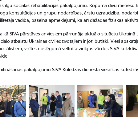
as ilgu sociālās rehabilitācijas pakalpojumu. Kopumā divu mēnešu l
loga konsultācijas un grupu nodarbības, ārstu uzraudzība, nodarbīb
litētāja vadībā, baseina apmeklējumi, kā arī dažādas fiziskās aktivi
laikā SIVA pārstāves ar viesiem pārrunāja aktuālo situāciju Ukrainā u
ālo atbalstu Ukrainas civiliedzīvotājiem ir ļoti būtiski. Viesi apskatīj
peciālistiem, vizītes noslēgumā veltot atzinīgus vārdus SIVA kole
videi.
mitināšanas pakalpojumu SIVA Koledžas dienesta viesnīcas kotedžās