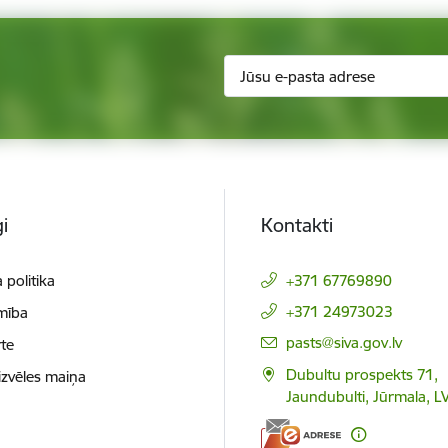
i
Kontakti
 politika
+371 67769890
+371 24973023
mība
E-pasts:
pasts@siva.gov.lv
te
Dubultu prospekts 71,
izvēles maiņa
Jaundubulti, Jūrmala, L