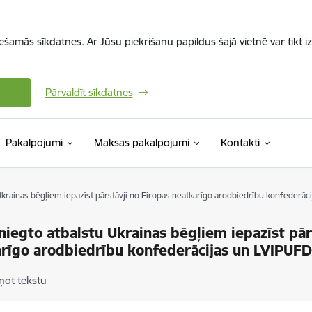
iešamās sīkdatnes. Ar Jūsu piekrišanu papildus šajā vietnē var tikt i
Pārvaldīt sīkdatnes
Pakalpojumi
Maksas pakalpojumi
Kontakti
Ukrainas bēgļiem iepazīst pārstāvji no Eiropas neatkarīgo arodbiedrību konfederā
niegto atbalstu Ukrainas bēgļiem iepazīst pār
rīgo arodbiedrību konfederācijas un LVIPUF
ņot tekstu