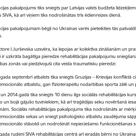
ācijas pakalpojums tiks sniegts par Latvijas valsts budžeta līdzekļie
 SIVA, kā arī viņiem tiks nodrošinātas trīs ēdienreizes dienā.
ācijas pakalpojumam bēgļi no Ukrainas varēs pieteikties tās pašvaldīb
s.
ktore I.Jurševska uzsvēra, ka lepojas ar kolektīva zināšanām un pr
ir uzkrāta bagātīga pieredze rehabilitācijas pakalpojumu sniegšanā 
bas zonās vai piedzīvojuši cita veida traumatisku pieredzi:
gada septembrī atbalsts tika sniegts Gruzijas – Krievijas konfliktā
emocionālo atbalstu, gan fizioterapeitu nodarbības sporta zālē un 
un 2014.gadā tika sniegts 10 dienu ilgs sociālās rehabilitācijas kurs
šo un bojā gājušo tuviniekiem, kā arī traģēdijas seku novēršanā ies
ām. Sociālās rehabilitācijas pakalpojums tika nodrošināts ar mērķi p
emocionālās sekas un sniegt psiholoģisko atbalstu zaudējuma sāpju 
emocionālo stāvokli un nodrošināt nepieciešamo funkcionēšanas 
gada rudenī SIVA rehabilitācijas centrā arī ieradās bērni no Ukrain