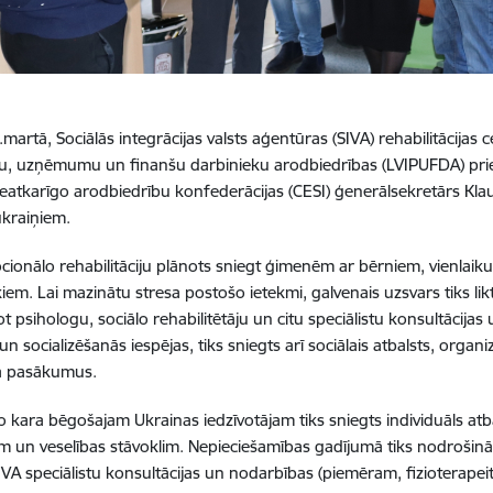
martā, Sociālās integrācijas valsts aģentūras (SIVA) rehabilitācijas c
u, uzņēmumu un finanšu darbinieku arodbiedrības (LVIPUFDA) pri
eatkarīgo arodbiedrību konfederācijas (CESI) ģenerālsekretārs Klaus
ukraiņiem.
ionālo rehabilitāciju plānots sniegt ģimenēm ar bērniem, vienlaikus
kiem. Lai mazinātu stresa postošo ietekmi, galvenais uzsvars tiks li
t psihologu, sociālo rehabilitētāju un citu speciālistu konsultācijas 
 un socializēšanās iespējas, tiks sniegts arī sociālais atbalsts, org
ka pasākumus.
 kara bēgošajam Ukrainas iedzīvotājam tiks sniegts individuāls atbal
m un veselības stāvoklim. Nepieciešamības gadījumā tiks nodrošinā
VA speciālistu konsultācijas un nodarbības (piemēram, fizioterapeita