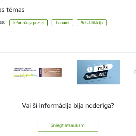
tas tēmas
es:
Informācija presei
Jaunumi
Rehabilitācija
Vai šī informācija bija noderīga?
Sniegt atsauksmi