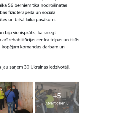
aikā 56 bērniem tika nodrošinātas
as fizioterapeita un sociālā
tātes un brīvā laika pasākumi.
n bija vienisprātis, ka sniegt
a arī rehabilitācijas centra telpas un tikās
ktīva kopējam komandas darbam un
 jau saņem 30 Ukrainas iedzīvotāji.
+5
Atvērt galeriju