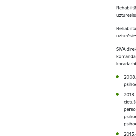
Rehabilit
uzturēsies
Rehabilit
uzturēsie
SIVA dire
komandai 
karadarbī
2008.
psiho
2013. 
cietu
person
psiho
psiho
2015.