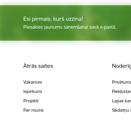
Esi pirmais, kurš uzzina!
Piesakies jaunumu saņemšanai savā e-pastā.
Kājene
Ātrās saites
Noderīg
Vakances
Privātuma
Iepirkumi
Piekļūsta
Projekti
Lapas kar
Par mums
Sīkdatņu 