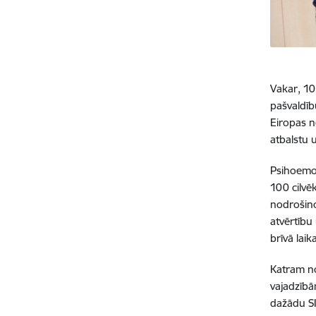
Vakar, 10.
pašvaldīb
Eiropas n
atbalstu 
Psihoemoc
100 cilvē
nodrošino
atvērtību
brīvā lai
Katram no
vajadzībā
dažādu SI