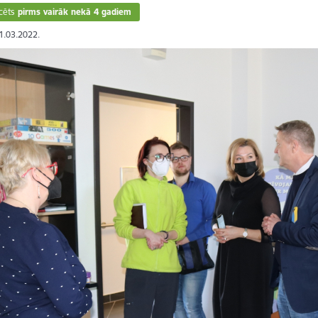
cēts
pirms vairāk nekā 4 gadiem
11.03.2022.