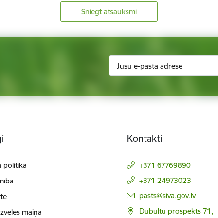
Sniegt atsauksmi
i
Kontakti
 politika
+371 67769890
+371 24973023
mība
E-pasts:
pasts@siva.gov.lv
te
Dubultu prospekts 71,
izvēles maiņa