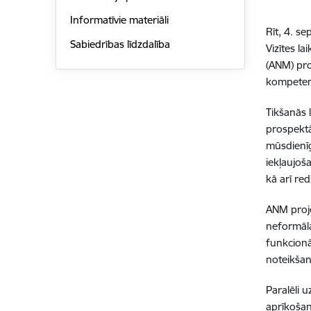
Informatīvie materiāli
Rīt, 4. s
Sabiedrības līdzdalība
Vizītes la
(ANM) proj
kompetenč
Tikšanās 
prospektā
mūsdienīg
iekļaujoš
kā arī re
ANM proje
neformāla
funkcionā
noteikšan
Paralēli 
aprīkošan