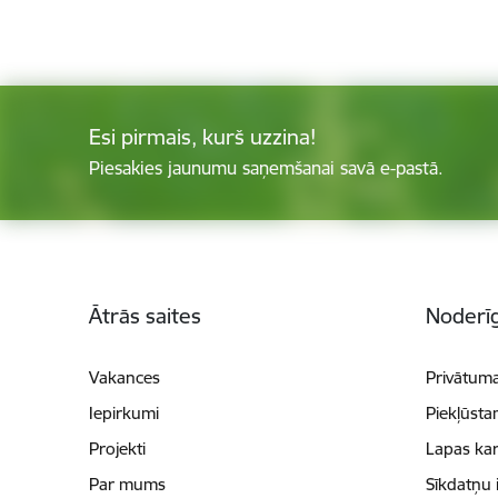
Esi pirmais, kurš uzzina!
Piesakies jaunumu saņemšanai savā e-pastā.
Kājene
Ātrās saites
Noderīg
Vakances
Privātuma
Iepirkumi
Piekļūsta
Projekti
Lapas kar
Par mums
Sīkdatņu 