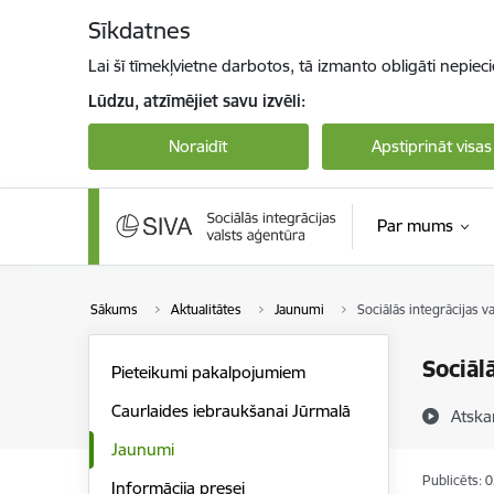
Pāriet uz lapas saturu
Sīkdatnes
Lai šī tīmekļvietne darbotos, tā izmanto obligāti nepiec
Lūdzu, atzīmējiet savu izvēli:
Noraidīt
Apstiprināt visas
Par mums
Sākums
Aktualitātes
Jaunumi
Sociālās integrācijas v
Sociāl
Pieteikumi pakalpojumiem
Caurlaides iebraukšanai Jūrmalā
Atska
Jaunumi
Publicēts: 
Informācija presei