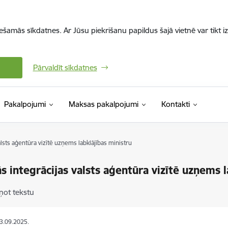
iešamās sīkdatnes. Ar Jūsu piekrišanu papildus šajā vietnē var tikt i
Pārvaldīt sīkdatnes
Pakalpojumi
Maksas pakalpojumi
Kontakti
alsts aģentūra vizītē uzņems labklājības ministru
ās integrācijas valsts aģentūra vizītē uzņems 
ņot tekstu
03.09.2025.