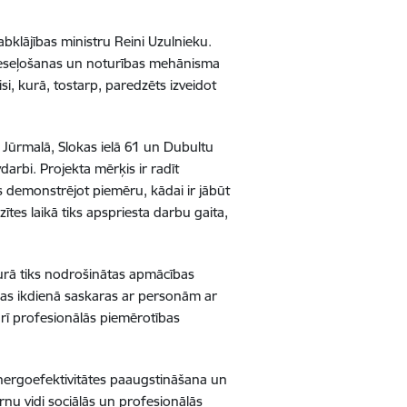
abklājības ministru Reini Uzulnieku.
r Atveseļošanas un noturības mehānisma
isi, kurā, tostarp, paredzēts izveidot
s Jūrmalā, Slokas ielā 61 un Dubultu
arbi. Projekta mērķis ir radīt
us demonstrējot piemēru, kādai ir jābūt
tes laikā tiks apspriesta darbu gaita,
kurā tiks nodrošinātas apmācības
 kas ikdienā saskaras ar personām ar
rī profesionālās piemērotības
energoefektivitātes paaugstināšana un
rnu vidi sociālās un profesionālās