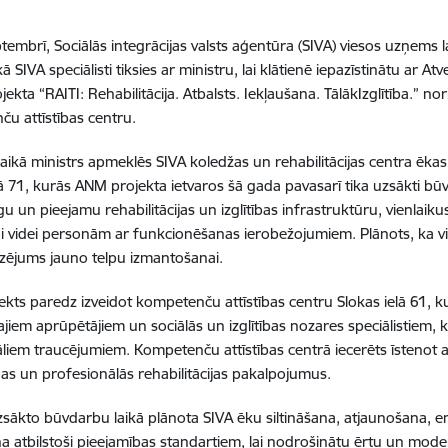
eptembrī, Sociālās integrācijas valsts aģentūra (SIVA) viesos uzņems l
ikā SIVA speciālisti tiksies ar ministru, lai klātienē iepazīstinātu a
ekta “RAITI: Rehabilitācija. Atbalsts. Iekļaušana. TālākIzglītība.” nor
u attīstības centru.
laikā ministrs apmeklēs SIVA koledžas un rehabilitācijas centra ēka
 71, kurās ANM projekta ietvaros šā gada pavasarī tika uzsākti būvd
u un pieejamu rehabilitācijas un izglītības infrastruktūru, vienlaik
ai videi personām ar funkcionēšanas ierobežojumiem. Plānots, ka vizī
dzējums jauno telpu izmantošanai.
kts paredz izveidot kompetenču attīstības centru Slokas ielā 61, 
jiem aprūpētājiem un sociālās un izglītības nozares speciālistiem,
liem traucējumiem. Kompetenču attīstības centrā iecerēts īstenot a
as un profesionālās rehabilitācijas pakalpojumus.
uzsākto būvdarbu laikā plānota SIVA ēku siltināšana, atjaunošana, 
a atbilstoši pieejamības standartiem, lai nodrošinātu ērtu un mode