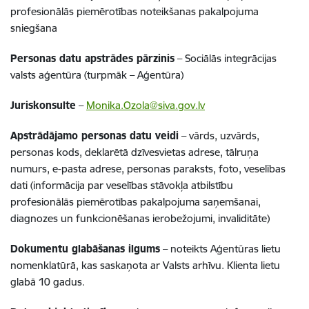
profesionālās piemērotības noteikšanas pakalpojuma
sniegšana
Personas datu apstrādes pārzinis
– Sociālās integrācijas
valsts aģentūra (turpmāk – Aģentūra)
Juriskonsulte
–
Monika.Ozola@siva.gov.lv
Apstrādājamo personas datu veidi
–
vārds, uzvārds,
personas kods, deklarētā dzīvesvietas adrese, tālruņa
numurs, e-pasta adrese, personas paraksts, foto, veselības
dati (informācija par veselības stāvokļa atbilstību
profesionālās piemērotības pakalpojuma saņemšanai,
diagnozes un funkcionēšanas ierobežojumi, invaliditāte)
Dokumentu glabāšanas ilgums
– noteikts Aģentūras lietu
nomenklatūrā, kas saskaņota ar Valsts arhīvu.
Klienta lietu
glabā 10 gadus.