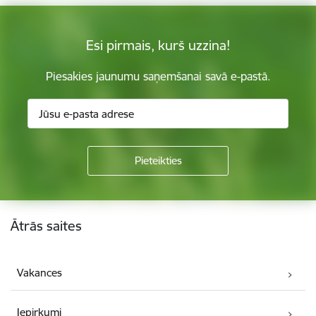
Esi pirmais, kurš uzzina!
Piesakies jaunumu saņemšanai savā e-pastā.
Kājene
Ātrās saites
Vakances
Iepirkumi