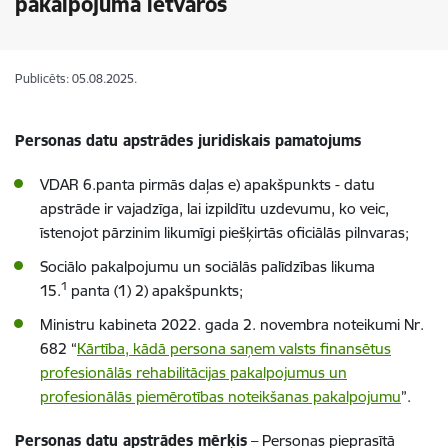
pakalpojuma ietvaros
Publicēts: 05.08.2025.
Personas
datu apstrādes juridiskais pamatojums
VDAR 6.panta pirmās daļas e) apakšpunkts - datu
apstrāde ir vajadzīga, lai izpildītu uzdevumu, ko veic,
īstenojot pārzinim likumīgi piešķirtās oficiālās pilnvaras;
Sociālo pakalpojumu un sociālās palīdzības likuma
1
15.
panta (1) 2) apakšpunkts;
Ministru kabineta 2022. gada 2. novembra noteikumi Nr.
682 “
Kārtība, kādā persona saņem valsts finansētus
profesionālās rehabilitācijas pakalpojumus un
profesionālās piemērotības noteikšanas pakalpojumu
”
.
Personas datu apstrādes mērķis
– Personas pieprasītā