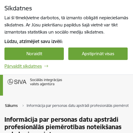
Pāriet uz lapas saturu
Sīkdatnes
Spied
lai meklētu
Enter
Lai šī tīmekļvietne darbotos, tā izmanto obligāti nepieciešamās
sīkdatnes. Ar Jūsu piekrišanu papildus šajā vietnē var tikt
izmantotas statistikas un sociālo mediju sīkdatnes.
Lūdzu, atzīmējiet savu izvēli:
Noraidīt
Apstiprināt visas
Pārvaldīt sīkdatnes
Sākums
Informācija par personas datu apstrādi profesionālās piemērotīb
Informācija par personas datu apstrādi
profesionālās piemērotības noteikšanas