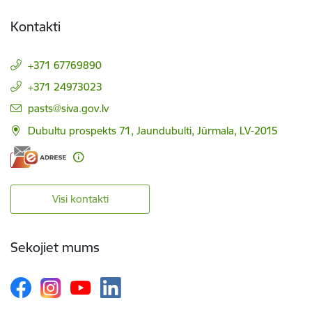
Kontakti
+371 67769890
+371 24973023
E-pasts:
pasts@siva.gov.lv
Dubultu prospekts 71, Jaundubulti, Jūrmala, LV-2015
Visi kontakti
Sekojiet mums