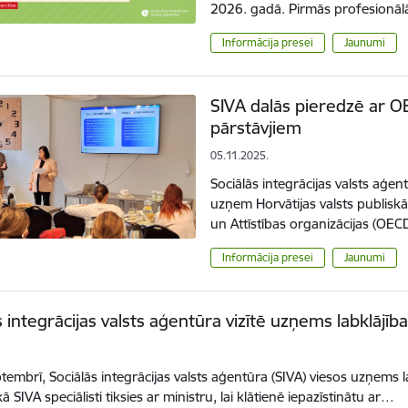
2026. gadā. Pirmās profesionā
Informācija presei
Jaunumi
SIVA dalās pieredzē ar O
pārstāvjiem
05.11.2025.
Sociālās integrācijas valsts aģen
uzņem Horvātijas valsts publis
un Attīstības organizācijas (OEC
Informācija presei
Jaunumi
s integrācijas valsts aģentūra vizītē uzņems labklājīb
.
eptembrī, Sociālās integrācijas valsts aģentūra (SIVA) viesos uzņems l
ikā SIVA speciālisti tiksies ar ministru, lai klātienē iepazīstinātu ar…