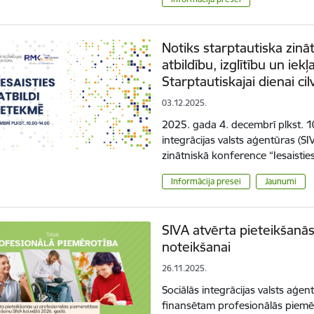
Notiks starptautiska zinā
atbildību, izglītību un iek
Starptautiskajai dienai cil
03.12.2025.
2025. gada 4. decembrī plkst. 10
integrācijas valsts aģentūras (SI
zinātniskā konference “Iesaistie
Informācija presei
Jaunumi
SIVA atvērta pieteikšanā
noteikšanai
26.11.2025.
Sociālās integrācijas valsts aģen
finansētam profesionālās piem