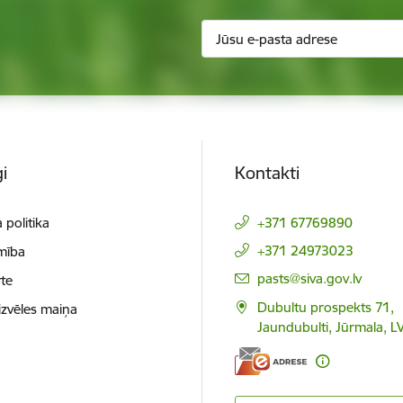
i
Kontakti
 politika
+371 67769890
+371 24973023
mība
E-pasts:
pasts@siva.gov.lv
te
Dubultu prospekts 71,
izvēles maiņa
Jaundubulti, Jūrmala, L