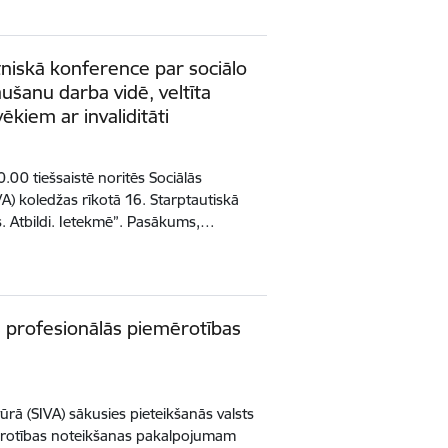
tniskā konference par sociālo
ļaušanu darba vidē, veltīta
vēkiem ar invaliditāti
.00 tiešsaistē noritēs Sociālās
VA) koledžas rīkotā 16. Starptautiskā
s. Atbildi. Ietekmē”. Pasākums,…
s profesionālās piemērotības
tūrā (SIVA) sākusies pieteikšanās valsts
ērotības noteikšanas pakalpojumam