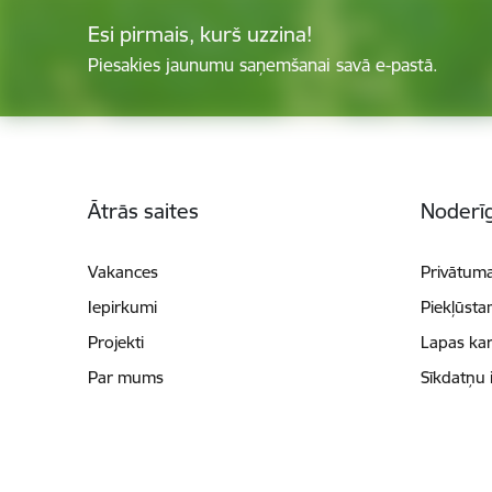
Esi pirmais, kurš uzzina!
Piesakies jaunumu saņemšanai savā e-pastā.
Kājene
Ātrās saites
Noderīg
Vakances
Privātuma
Iepirkumi
Piekļūsta
Projekti
Lapas kar
Par mums
Sīkdatņu 