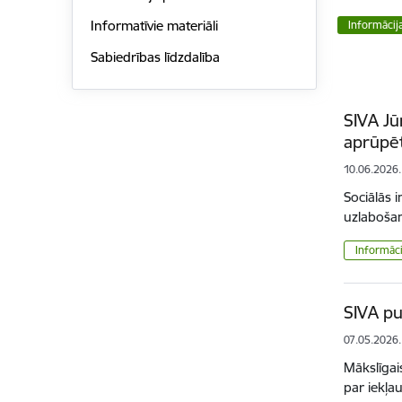
Informatīvie materiāli
Informācij
Sabiedrības līdzdalība
SIVA Jū
aprūpēt
10.06.2026.
Sociālās 
uzlabošan
Informāci
SIVA pu
07.05.2026.
Mākslīgai
par iekļa