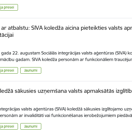
ja presei
ba ar atbalstu: SIVA koledža aicina pieteikties valst
tācijai
.
šā gada 22. augustam Sociālās integrācijas valsts aģentūras (SIVA)
 mācību gadam. SIVA koledža personām ar funkcionāliem traucēj
ja presei
Jaunumi
ledžā sākusies uzņemšana valsts apmaksātās izglīt
integrācijas valsts aģentūras (SIVA) koledžā sākusies izglītojamo
ersonām ar invaliditāti vai funkcionēšanas ierobežojumiem piedā
ja presei
Jaunumi