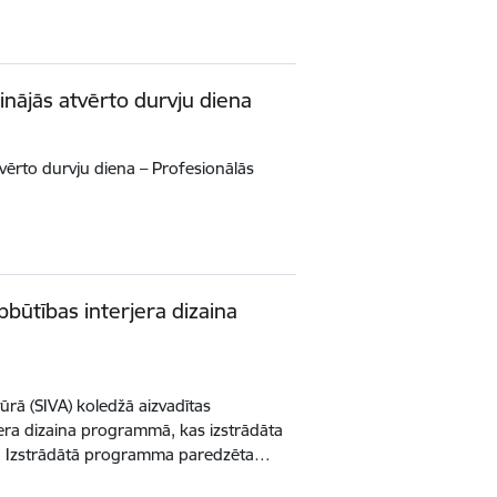
inājās atvērto durvju diena
atvērto durvju diena – Profesionālās
bbūtības interjera dizaina
tūrā (SIVA) koledžā aizvadītas
jera dizaina programmā, kas izstrādāta
. Izstrādātā programma paredzēta…