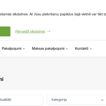
iešamās sīkdatnes. Ar Jūsu piekrišanu papildus šajā vietnē var tikt i
Pārvaldīt sīkdatnes
Pakalpojumi
Maksas pakalpojumi
Kontakti
mi
ualitāti
Kategorija