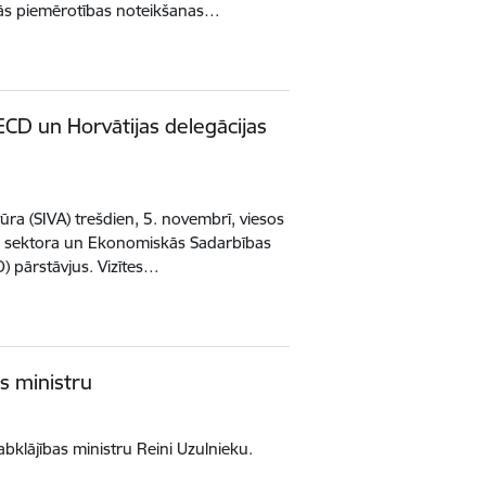
lās piemērotības noteikšanas…
ECD un Horvātijas delegācijas
tūra (SIVA) trešdien, 5. novembrī, viesos
kā sektora un Ekonomiskās Sadarbības
D) pārstāvjus. Vizītes…
as ministru
abklājības ministru Reini Uzulnieku.