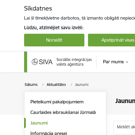
Pāriet uz lapas saturu
Sīkdatnes
Lai šī tīmekļvietne darbotos, tā izmanto obligāti nepiec
Lūdzu, atzīmējiet savu izvēli:
Noraidīt
Apstiprināt visas
Par mums
Sākums
Aktualitātes
Jaunumi
Jaunu
Pieteikumi pakalpojumiem
Caurlaides iebraukšanai Jūrmalā
Jaunumi
Meklēt akt
Informācija presei