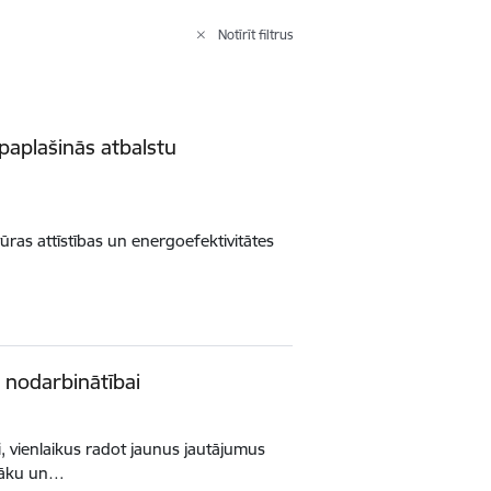
Notīrīt filtrus
paplašinās atbalstu
tūras attīstības un energoefektivitātes
i nodarbinātībai
i, vienlaikus radot jaunus jautājumus
amāku un…