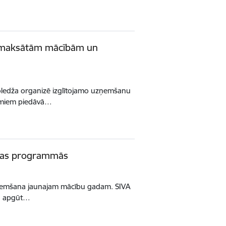
s apmaksātām mācībām un
 koledža organizē izglītojamo uzņemšanu
umiem piedāvā…
ības programmās
 uzņemšana jaunajam mācību gadam. SIVA
vā apgūt…