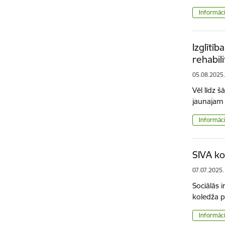
Informāci
Izglītī
rehabili
05.08.2025
Vēl līdz 
jaunajam
Informāci
SIVA ko
07.07.2025.
Sociālās 
koledža p
Informāci