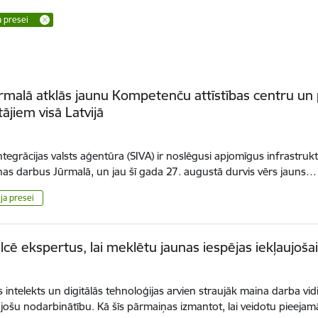
a presei
rmalā atklās jaunu Kompetenču attīstības centru un 
ājiem visā Latvijā
integrācijas valsts aģentūra (SIVA) ir noslēgusi apjomīgus infrastruk
as darbus Jūrmalā, un jau šī gada 27. augustā durvis vērs jauns…
ja presei
lcē ekspertus, lai meklētu jaunas iespējas iekļaujoša
s intelekts un digitālās tehnoloģijas arvien straujāk maina darba vid
ujošu nodarbinātību. Kā šīs pārmaiņas izmantot, lai veidotu pieej