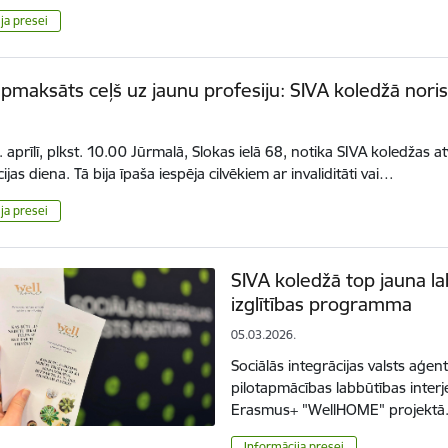
ja presei
apmaksāts ceļš uz jaunu profesiju: SIVA koledžā noris
. aprīlī, plkst. 10.00 Jūrmalā, Slokas ielā 68, notika SIVA koledžas 
cijas diena. Tā bija īpaša iespēja cilvēkiem ar invaliditāti vai…
ja presei
SIVA koledžā top jauna la
izglītības programma
05.03.2026.
Sociālās integrācijas valsts aģen
pilotapmācības labbūtības inter
Erasmus+ "WellHOME" projektā
Informācija presei