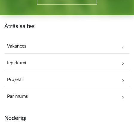
Kājene
Ātrās saites
Vakances
Iepirkumi
Projekti
Par mums
Noderīgi