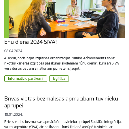
Ēnu diena 2024 SIVA!
08.04.2024.
4. aprīlī, norisinājās Izglītības organizācijas "Junior Achievement Latvia"
rīkotais karjeras izglītības pasākums skolēniem "Ēnu diena", kurā arī SIVA
vēra durvis četrām zinātkārām jaunietēm, ļaujot…
Informatīvie pasākumi
Izglītība
Brīvas vietas bezmaksas apmācībām tuvinieku
aprūpei
18.01.2024.
Brīvas vietas bezmaksas apmācībām tuvinieku aprūpei Sociālās integrācijas
valsts aģentūra (SIVA) aicina ikvienu, kurš ikdienā aprūpē tuvinieku ar