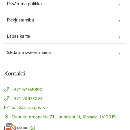
Privātuma politika
Piekļūstamība
Lapas karte
Sīkdatņu izvēles maiņa
Kontakti
+371 67769890
+371 24973023
E-pasts:
pasts@siva.gov.lv
Dubultu prospekts 71, Jaundubulti, Jūrmala, LV-2015