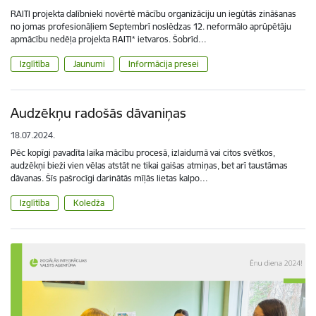
RAITI projekta dalībnieki novērtē mācību organizāciju un iegūtās zināšanas
no jomas profesionāļiem Septembrī noslēdzas 12. neformālo aprūpētāju
apmācību nedēļa projekta RAITI* ietvaros. Šobrīd…
Izglītība
Jaunumi
Informācija presei
Audzēkņu radošās dāvaniņas
18.07.2024.
Pēc kopīgi pavadīta laika mācību procesā, izlaidumā vai citos svētkos,
audzēkņi bieži vien vēlas atstāt ne tikai gaišas atmiņas, bet arī taustāmas
dāvanas. Šīs pašrocīgi darinātās mīļās lietas kalpo…
Izglītība
Koledža