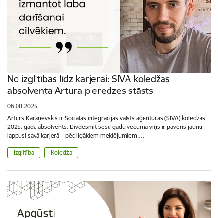
No izglītības līdz karjerai: SIVA koledžas
absolventa Artura pieredzes stāsts
06.08.2025.
Arturs Karaņevskis ir Sociālās integrācijas valsts aģentūras (SIVA) koledžas
2025. gada absolvents. Divdesmit sešu gadu vecumā viņš ir pavēris jaunu
lappusi savā karjerā – pēc ilgākiem meklējumiem,…
Izglītība
Koledža