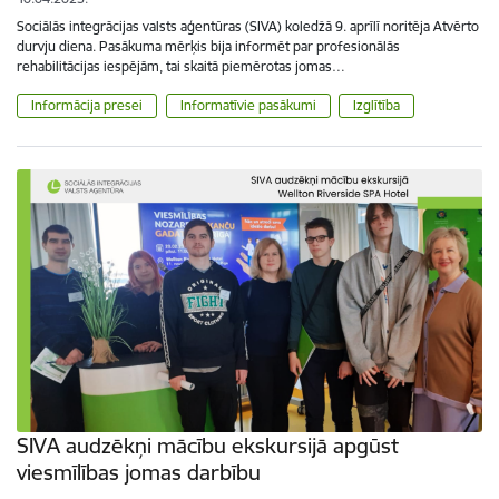
Sociālās integrācijas valsts aģentūras (SIVA) koledžā 9. aprīlī noritēja Atvērto
durvju diena. Pasākuma mērķis bija informēt par profesionālās
rehabilitācijas iespējām, tai skaitā piemērotas jomas…
Informācija presei
Informatīvie pasākumi
Izglītība
SIVA audzēkņi mācību ekskursijā apgūst
viesmīlības jomas darbību