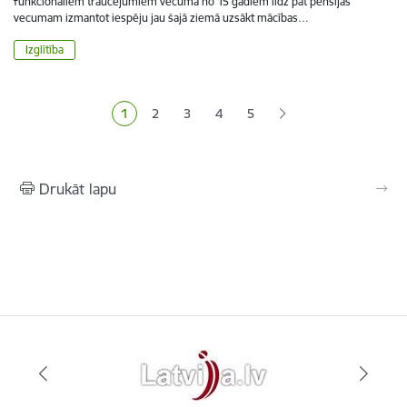
funkcionāliem traucējumiem vecumā no 15 gadiem līdz pat pensijas
vecumam izmantot iespēju jau šajā ziemā uzsākt mācības…
Izglītība
Lapošana
1
2
3
4
5
Pašreizējā lapa
Lapa
Lapa
Lapa
Lapa
Drukāt lapu