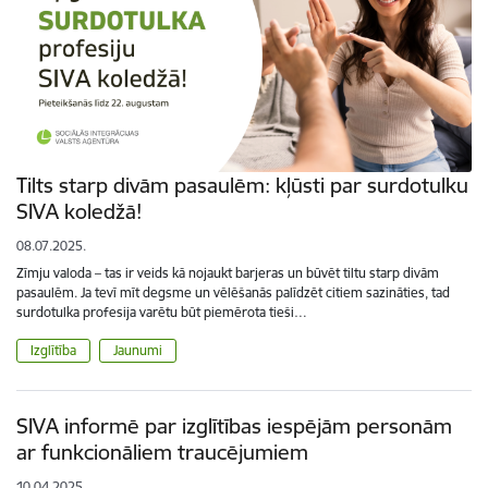
Tilts starp divām pasaulēm: kļūsti par surdotulku
SIVA koledžā!
08.07.2025.
Zīmju valoda – tas ir veids kā nojaukt barjeras un būvēt tiltu starp divām
pasaulēm. Ja tevī mīt degsme un vēlēšanās palīdzēt citiem sazināties, tad
surdotulka profesija varētu būt piemērota tieši…
Izglītība
Jaunumi
SIVA informē par izglītības iespējām personām
ar funkcionāliem traucējumiem
10.04.2025.