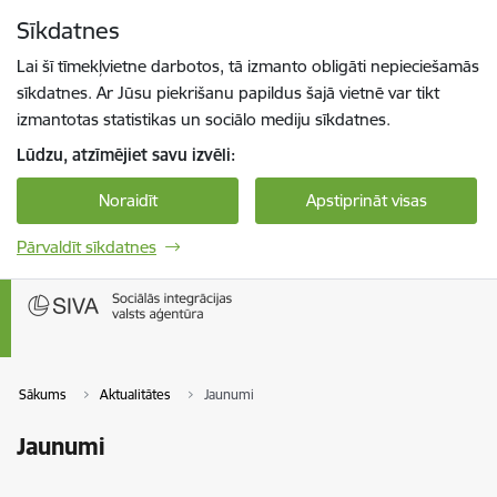
Pāriet uz lapas saturu
Sīkdatnes
Spied
lai meklētu
Enter
Lai šī tīmekļvietne darbotos, tā izmanto obligāti nepieciešamās
sīkdatnes. Ar Jūsu piekrišanu papildus šajā vietnē var tikt
izmantotas statistikas un sociālo mediju sīkdatnes.
Lūdzu, atzīmējiet savu izvēli:
Noraidīt
Apstiprināt visas
Pārvaldīt sīkdatnes
Sākums
Aktualitātes
Jaunumi
Jaunumi