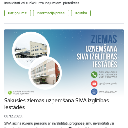
invaliditāti vai funkciju traucējumiem, pieteikties…
Paziņojums!
Informācija presei
Izglītība
Sākusies ziemas uzņemšana SIVA izglītības
iestādēs
08.12.2023.
SIVA aicina ikvienu personu ar invaliditāti, prognozējamu invaliditāti vai