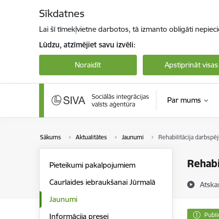
Pāriet uz lapas saturu
Sīkdatnes
Lai šī tīmekļvietne darbotos, tā izmanto obligāti nepiec
Lūdzu, atzīmējiet savu izvēli:
Noraidīt
Apstiprināt visas
Par mums
Sākums
Aktualitātes
Jaunumi
Rehabilitācija darbspēj
Rehabi
Pieteikumi pakalpojumiem
Caurlaides iebraukšanai Jūrmalā
Atska
Jaunumi
Publi
Informācija presei