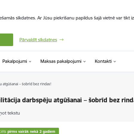
iešamās sīkdatnes. Ar Jūsu piekrišanu papildus šajā vietnē var tikt i
Pārvaldīt sīkdatnes
Pakalpojumi
Maksas pakalpojumi
Kontakti
u atgūšanai – šobrīd bez rindas!
litācija darbspēju atgūšanai – šobrīd bez rind
ņot tekstu
cēts
pirms vairāk nekā 2 gadiem