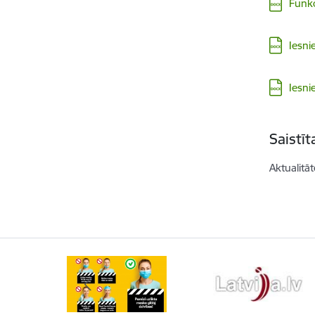
Lejupielā
Funkc
Lejupielā
Iesni
Lejupielā
Iesn
Saistī
Aktualitāt