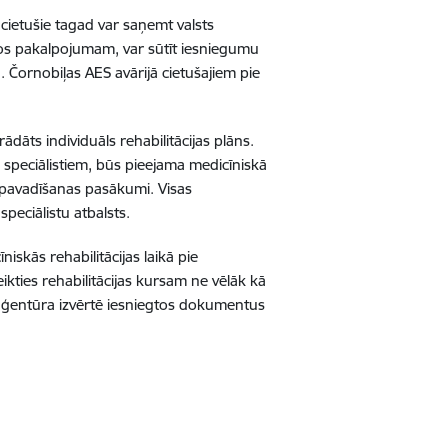
 cietušie tagad var saņemt valsts
ktos pakalpojumam, var sūtīt iesniegumu
. Čornobiļas AES avārijā cietušajiem pie
ādāts individuāls rehabilitācijas plāns.
 speciālistiem, būs pieejama medicīniskā
a pavadīšanas pasākumi. Visas
speciālistu atbalsts.
skās rehabilitācijas laikā pie
ikties rehabilitācijas kursam ne vēlāk kā
 aģentūra izvērtē iesniegtos dokumentus