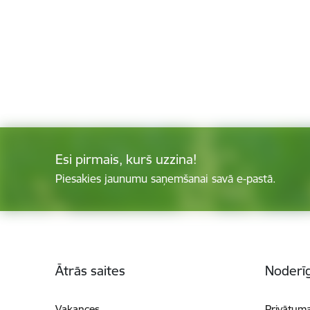
Esi pirmais, kurš uzzina!
Piesakies jaunumu saņemšanai savā e-pastā.
Kājene
Ātrās saites
Noderīg
Vakances
Privātuma