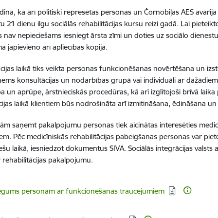
dina, ka arī politiski represētās personas un Čornobiļas AES avārijā
 21 dienu ilgu sociālās rehabilitācijas kursu reizi gadā. Lai pietei
rs nav nepieciešams iesniegt ārsta zīmi un doties uz sociālo dienestu
a jāpievieno arī apliecības kopija.
ācijas laikā tiks veikta personas funkcionēšanas novērtēšana un izstr
aņems
konsultācijas un nodarbības grupā vai individuāli ar dažādiem
a un aprūpe, ārstnieciskās procedūras, kā arī izglītojoši brīvā laik
cijas laikā klientiem būs nodrošināta arī izmitināšana, ēdināšana un 
jām saņemt pakalpojumu personas tiek aicinātas interesēties medicīni
tiem. Pēc medicīniskās rehabilitācijas pabeigšanas personas var piete
šu laikā, iesniedzot dokumentus SIVA. Sociālās integrācijas valsts
r rehabilitācijas pakalpojumu.
dēt:
iegums personām ar funkcionēšanas traucējumiem