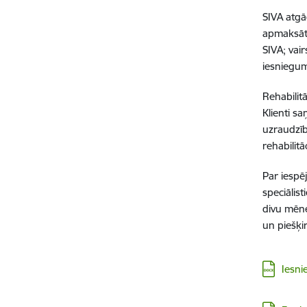
SIVA atgā
apmaksātu
SIVA; vai
iesniegum
Rehabilit
Klienti s
uzraudzīb
rehabilitā
Par iespē
speciālis
divu mēne
un piešķi
Lejupielā
Iesn