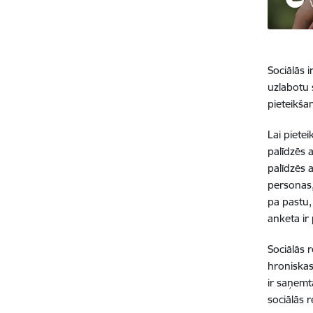
Sociālās i
uzlabotu 
pieteikša
Lai piete
palīdzēs 
palīdzēs 
personas, 
pa pastu,
anketa ir
Sociālās 
hroniskas
ir saņemt
sociālās r