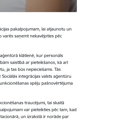
itācijas pakalpojumam, lai atjaunotu un
 to varēs saņemt nekavējoties pēc
s aģentūrā klātienē, kur personāls
bām saistībā ar pieteikšanos, kā arī
u, ja tas būs nepieciešams. Tās
z Sociālās integrācijas valsts aģentūru
n Funkcionēšanas spēju pašnovērtējuma
kcionēšanas traucējumi, tai skaitā
akalpojumam var pieteikties pēc tam, kad
stacionārā, un izrakstā ir norāde par