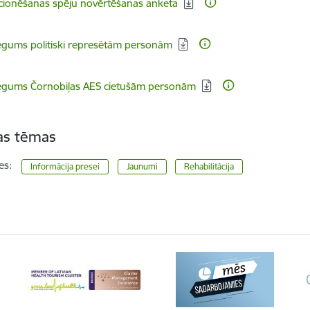
dēt:
ionēšanas spēju novērtēšanas anketa
dēt:
egums politiski represētām personām
dēt:
iegums Čornobiļas AES cietušām personām
tas tēmas
es:
Informācija presei
Jaunumi
Rehabilitācija