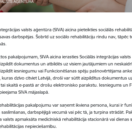
ntegrācijas valsts aģentūra (SIVA) aicina pieteikties sociālās rehabil
savas darbspējas. Šobrīd uz sociālo rehabilitāciju rindu nav, tāpēc
nās.
iktos pakalpojumam, SIVA aicina ierasties Sociālās integrācijas valst
aizpildīt dokumentus un atbildēs uz visiem jautājumiem un neskaidrī
aizpildīt iesniegumu vai Funkcionēšanas spēju pašnovērtējama anket
kuras dzīvo citviet Latvijā, droši var sūtīt aizpildītus dokumentus u
 tai skaitā e-pastā ar drošu elektronisko parakstu. Iesniegums u
 pieejama SIVA mājaslapā.
rehabilitācijas pakalpojumu var saņemt ikviena persona, kurai ir fun
 saslimšanas, darbspējīgā vecumā vai pēc tā, ja turpina strādāt. P
a valsts apmaksāta medicīniskā rehabilitācija stacionārā vai dienas 
ehabilitācijas nepieciešamību.