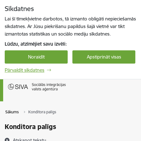
Pāriet uz lapas saturu
Sīkdatnes
Spied
lai meklētu
Enter
Lai šī tīmekļvietne darbotos, tā izmanto obligāti nepieciešamās
sīkdatnes. Ar Jūsu piekrišanu papildus šajā vietnē var tikt
izmantotas statistikas un sociālo mediju sīkdatnes.
Lūdzu, atzīmējiet savu izvēli:
Noraidīt
Apstiprināt visas
Pārvaldīt sīkdatnes
Sākums
Konditora palīgs
Konditora palīgs
Atskaņot tekstu