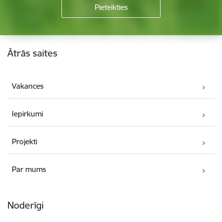
Kājene
Ātrās saites
Vakances
Iepirkumi
Projekti
Par mums
Noderīgi