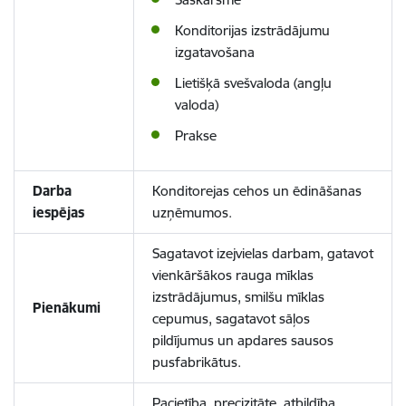
Konditorijas izstrādājumu
izgatavošana
Lietišķā svešvaloda (angļu
valoda)
Prakse
Darba
Konditorejas cehos un ēdināšanas
iespējas
uzņēmumos.
Sagatavot izejvielas darbam, gatavot
vienkāršākos rauga mīklas
izstrādājumus, smilšu mīklas
Pienākumi
cepumus, sagatavot sāļos
pildījumus un apdares sausos
pusfabrikātus.
Pacietība, precizitāte, atbildība,