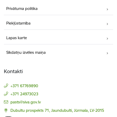
Privātuma politika
Piekļūstamība
Lapas karte
Sīkdatņu izvēles maiņa
Kontakti
+371 67769890
+371 24973023
E-pasts:
pasts@siva.gov.lv
Dubultu prospekts 71, Jaundubulti, Jūrmala, LV-2015