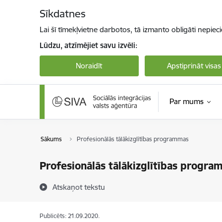
Pāriet uz lapas saturu
Sīkdatnes
Lai šī tīmekļvietne darbotos, tā izmanto obligāti nepiec
Lūdzu, atzīmējiet savu izvēli:
Noraidīt
Apstiprināt visas
Par mums
Sākums
Profesionālās tālākizglītības programmas
Profesionālās tālākizglītības progr
Atskaņot tekstu
Publicēts: 21.09.2020.