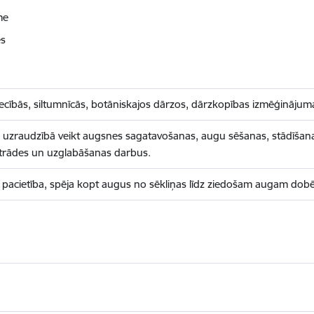
me
es
ecībās, siltumnīcās, botāniskajos dārzos, dārzkopības izmēģinājuma
sta uzraudzībā veikt augsnes sagatavošanas, augu sēšanas, stādīša
trādes un uzglabāšanas darbus.
ba, pacietība, spēja kopt augus no sēkliņas līdz ziedošam augam dobē