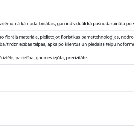
 uzņēmumā kā nodarbinātais, gan individuāli kā pašnodarbināta per
o florālā materiāla, pielietojot floristikas pamattehnoloģijas, nodro
rba/tirdzniecības telpās, apkalpo klientus un piedalās telpu noform
iztēle, pacietība, gaumes izjūta, precizitāte.