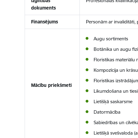
izglītības
Profesionālās kvalifikācij
dokuments
Finansējums
Personām ar invaliditāti
Augu sortiments
Botānika un augu fizi
Floristikas materiālu
Kompozīcija un krās
Floristikas izstrādāj
Mācību priekšmeti
Likumdošana un tiesi
Lietišķā saskarsme
Datormācība
Sabiedrības un cilvēk
Lietišķā svešvaloda (