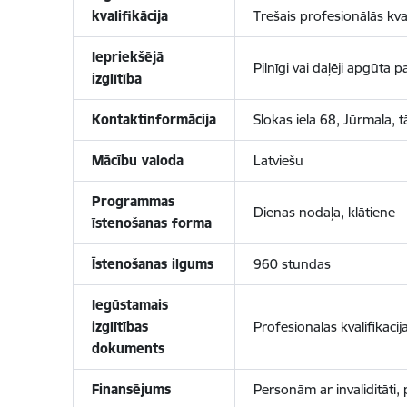
kvalifikācija
Trešais profesionālās kval
Iepriekšējā
Pilnīgi vai daļēji apgūta
izglītība
Kontaktinformācija
Slokas iela 68, Jūrmala,
t
Mācību valoda
Latviešu
Programmas
Dienas nodaļa, klātiene
īstenošanas forma
Īstenošanas ilgums
960 stundas
Iegūstamais
izglītības
Profesionālās kvalifikācij
dokuments
Finansējums
Personām ar invaliditāti