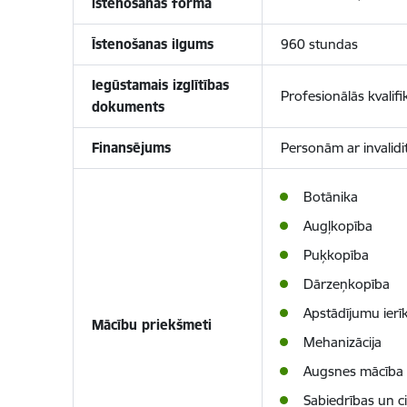
īstenošanas forma
Īstenošanas ilgums
960 stundas
Iegūstamais izglītības
Profesionālās kvalifik
dokuments
Finansējums
Personām ar invalidi
Botānika
Augļkopība
Puķkopība
Dārzeņkopība
Apstādījumu ier
Mācību priekšmeti
Mehanizācija
Augsnes mācība
Sabiedrības un c