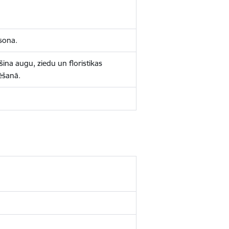
sona.
šina augu, ziedu un floristikas
ēšanā.