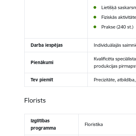
Lietišķā saskars
Fiziskās aktivitāt
Prakse (240 st.)
Darba iespējas
I
ndividuālajās saimni
Kvalificēta speciāli
Pienākumi
produkcijas pirmaps
Tev piemīt
Precizitāte, atbildī
Florists
Izglītības
Floristika
programma