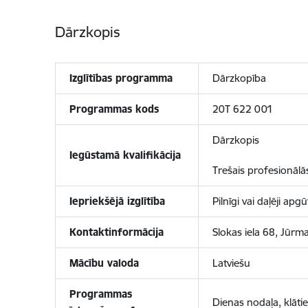
Dārzkopis
Izglītības programma
Dārzkopība
Programmas kods
20T 622 001
Dārzkopis
Iegūstamā kvalifikācija
Trešais profesionālās 
Iepriekšējā izglītība
Pilnīgi vai daļēji a
Kontaktinformācija
Slokas iela 68, Jūrm
Mācību valoda
Latviešu
Programmas
Dienas nodaļa, klāti