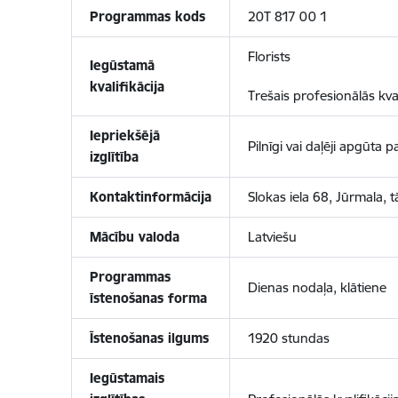
Programmas kods
20T 817 00 1
Florists
Iegūstamā
kvalifikācija
Trešais profesionālās kval
Iepriekšējā
Pilnīgi vai daļēji apgūta
izglītība
Kontaktinformācija
Slokas iela 68, Jūrmala, 
Mācību valoda
Latviešu
Programmas
Dienas nodaļa, klātiene
īstenošanas forma
Īstenošanas ilgums
1920 stundas
Iegūstamais