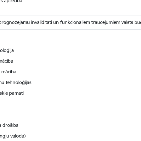
as apliecība
, prognozējamu invaliditāti un funkcionāliem traucējumiem valsts b
oloģija
 mācība
u mācība
umu tehnoloģijas
skie pamati
a drošība
angļu valoda)