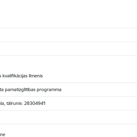
kvalifikācijas līmenis
pgūta pamatizglītības programma
ala, tālrunis: 28304941
ene