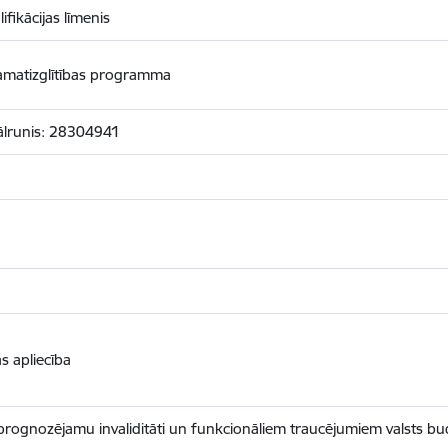
ifikācijas līmenis
 pamatizglītības programma
ālrunis: 28304941
as apliecība
, prognozējamu invaliditāti un funkcionāliem traucējumiem valsts b