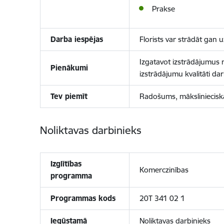
Prakse
Darba iespējas
Florists var strādāt gan
Izgatavot izstrādājumus n
Pienākumi
izstrādājumu kvalitāti da
Tev piemīt
Radošums, mākslinieciskā 
Noliktavas darbinieks
Izglītības
Komerczinības
programma
Programmas kods
20T 341 02 1
Iegūstamā
Noliktavas darbinieks