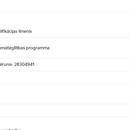
ifikācijas līmenis
 pamatizglītības programma
tālrunis: 28304941