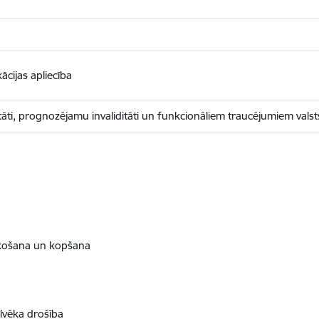
ācijas apliecība
tāti, prognozējamu invaliditāti un funkcionāliem traucējumiem vals
īkošana un kopšana
ilvēka drošība