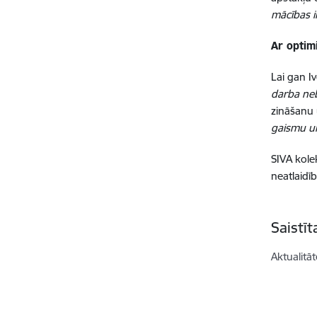
mācības ir
Ar optim
Lai gan I
darba neb
zināšanu 
gaismu un
SIVA kole
neatlaidī
Saistī
Aktualitāt