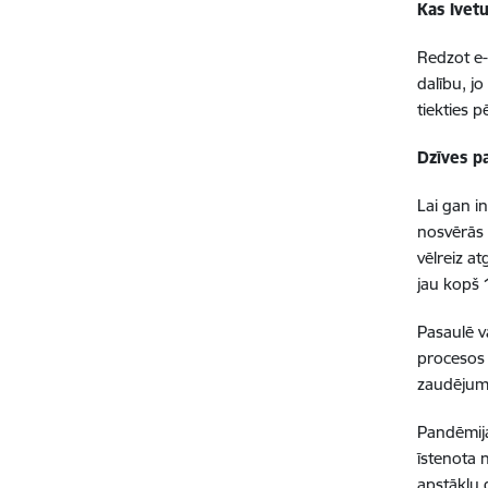
Kas Ivet
Redzot e-
dalību, jo
tiekties p
Dzīves pa
Lai gan i
nosvērās 
vēlreiz a
jau kopš 
Pasaulē v
procesos
zaudējumu
Pandēmija
īstenota n
apstākļu d