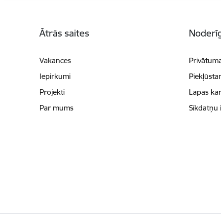
Kājene
Ātrās saites
Noderīg
Vakances
Privātuma
Iepirkumi
Piekļūsta
Projekti
Lapas kar
Par mums
Sīkdatņu 