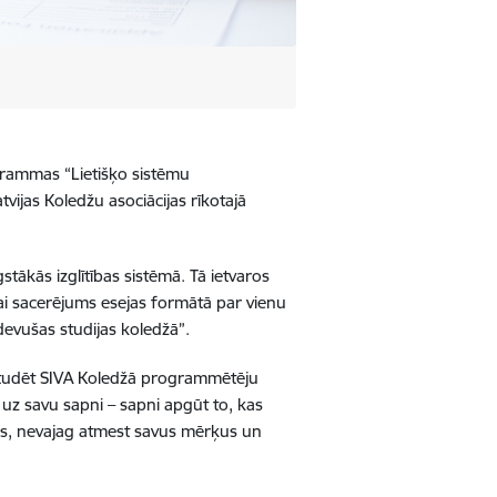
ogrammas “Lietišķo sistēmu
vijas Koledžu asociācijas rīkotajā
stākās izglītības sistēmā. Tā ietvaros
 vai sacerējums esejas formātā par vienu
devušas studijas koledžā”.
 studēt SIVA Koledžā programmētēju
 uz savu sapni – sapni apgūt to, kas
gadās, nevajag atmest savus mērķus un