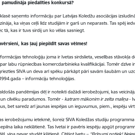
u pamudināja piedalīties konkursā?
klasē saņemto informāciju par Latvijas Koledžu asociācijas izsludin
 zināja, ka viņas ceļš līdz studijām ir garš un neparasts. Tas spēj ie
ēc tā, kas ir tuvs sirdij un ko vēlas sasniegt.
vērsieni, kas ļauj piepildīt savas vēlmes!
nformācijas tehnoloģiju joma ir Ivetas sirdslieta, veselības stāvokļa 
par labu rūpniecības komercdarbinieka kvalifikācijai. Tomēr dzīve i
tgriezties SIVA un deva arī spēku pārkāpt pāri savām šaubām un uzdrī
1994.gada – informāciju tehnoloģijas.
aldošās pandēmijas dēļ ir noteikti dažādi ierobežojumi, kas veici
 un cilvēku paradumos. Tomēr -
katram mākonim ir zelta maliņa
- I
s, bet saredz arī jaunas iespējas un ieguvumus, piem., iespēju virt
s ierobežojumu ietekmē, šoreiz SIVA Koledžas studiju programma 
epilna laika neklātienē. Tas Ivetai ir pavēris iespēju apgūt programm
ēļ, viņa nevar studēt klātienē. Citējot Ivetu –
“Brīnumi notiek! Neies