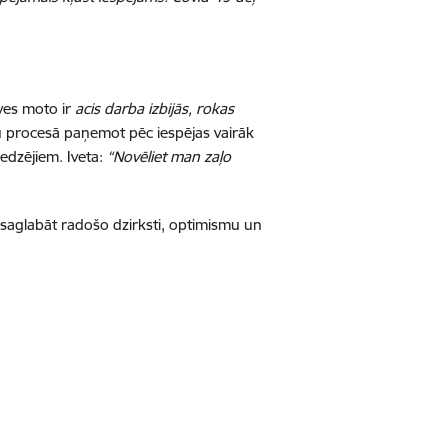
īves moto ir
acis darba izbijās, rokas
bu procesā paņemot pēc iespējas vairāk
iedzējiem.
Iveta:
“Novēliet man zaļo
ju saglabāt radošo dzirksti, optimismu un