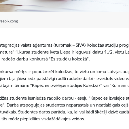
freepik.com)
integrācijas valsts aģentūras (turpmāk – SIVA) Koledžas studiju pr
tūra” 1.kursa studente Iveta Liepa ir ieguvusi dalītu 1./2. vietu Lat
 radošo darbu konkursā “Es studēju koledžā”.
nkursa mērķis ir popularizēt koledžas, to vietu un lomu Latvijas aug
jiem bija jāiesniedz patstāvīgi radīti radošie darbi - izveidots video
ātajām tēmām: “Kāpēc es izvēlējos studijas Koledžā?” vai “Ko man 
džas studente iesniedza radošo darbu - eseju “Kāpēc es izvēlējos
ātē”. Darbā atspoguļojas studentes neparastais un neatlaidīgais ceļš
 vistuvākais. Studentes darbs parāda, ka, lai vai kādi šķēršļi dzīvē 
o tās mēdz piepildīties visdažādākajos veidos.