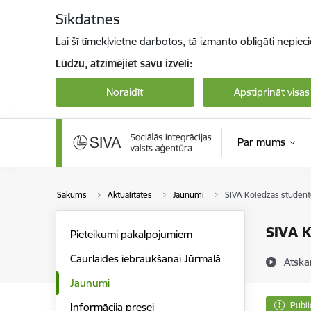
Pāriet uz lapas saturu
Sīkdatnes
Lai šī tīmekļvietne darbotos, tā izmanto obligāti nepiec
Lūdzu, atzīmējiet savu izvēli:
Noraidīt
Apstiprināt visas
Par mums
Sākums
Aktualitātes
Jaunumi
SIVA Koledžas student
SIVA K
Pieteikumi pakalpojumiem
Caurlaides iebraukšanai Jūrmalā
Atska
Jaunumi
Publi
Informācija presei