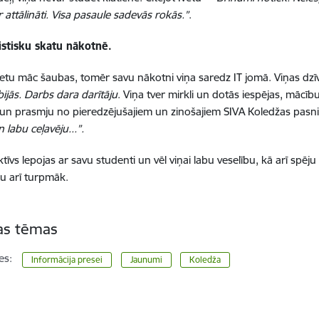
 attālināti. Visa pasaule sadevās rokās.”
.
istisku skatu nākotnē.
vetu māc šaubas, tomēr savu nākotni viņa saredz IT jomā. Viņas dz
ijās. Darbs dara darītāju
. Viņa tver mirkli un dotās iespējas, mācī
un prasmju no pieredzējušajiem un zinošajiem SIVA Koledžas pasn
 labu ceļavēju...”.
ktīvs lepojas ar savu studenti un vēl viņai labu veselību, kā arī spē
bu arī turpmāk.
tas tēmas
es:
Informācija presei
Jaunumi
Koledža