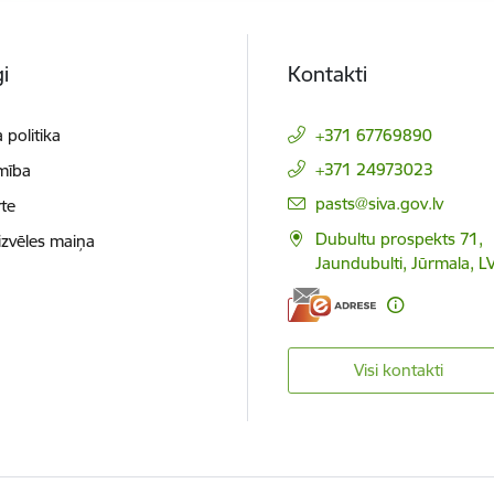
i
Kontakti
 politika
+371 67769890
+371 24973023
mība
E-pasts:
pasts@siva.gov.lv
te
Dubultu prospekts 71,
izvēles maiņa
Jaundubulti, Jūrmala, L
Visi kontakti