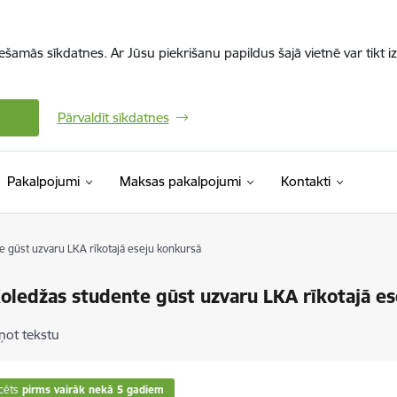
iešamās sīkdatnes. Ar Jūsu piekrišanu papildus šajā vietnē var tikt i
Pārvaldīt sīkdatnes
Pakalpojumi
Maksas pakalpojumi
Kontakti
e gūst uzvaru LKA rīkotajā eseju konkursā
oledžas studente gūst uzvaru LKA rīkotajā e
ņot tekstu
cēts
pirms vairāk nekā 5 gadiem