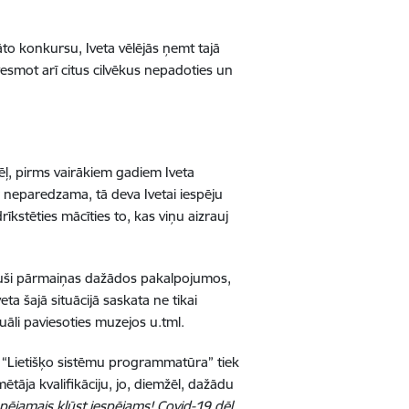
āto konkursu, Iveta vēlējās ņemt tajā
dvesmot arī citus cilvēkus nepadoties un
dēļ, pirms vairākiem gadiem Iveta
r neparedzama, tā deva Ivetai iespēju
kstēties mācīties to, kas viņu aizrauj
nājuši pārmaiņas dažādos pakalpojumos,
veta šajā situācijā saskata ne tikai
uāli paviesoties muzejos u.tml.
“Lietišķo sistēmu programmatūra” tiek
ētāja kvalifikāciju, jo, diemžēl, dažādu
pējamais kļūst iespējams! Covid-19 dēļ