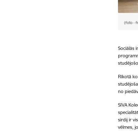
(foto - 
Sociālās 
programma
studējošo
Rīkotā ko
studējoša
no piedāv
SIVA Kole
specialit
sirdij ir
vēlmes, j