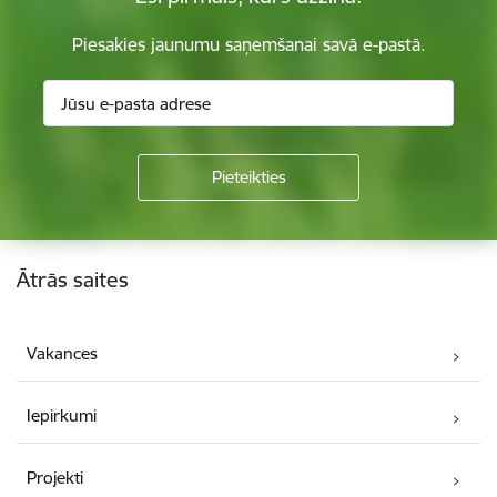
Piesakies jaunumu saņemšanai savā e-pastā.
Kājene
Ātrās saites
Vakances
Iepirkumi
Projekti