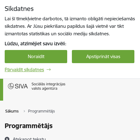
Pāriet uz lapas saturu
Sīkdatnes
Spied
lai meklētu
Enter
Lai šī tīmekļvietne darbotos, tā izmanto obligāti nepieciešamās
sīkdatnes. Ar Jūsu piekrišanu papildus šajā vietnē var tikt
izmantotas statistikas un sociālo mediju sīkdatnes.
Lūdzu, atzīmējiet savu izvēli:
Noraidīt
Apstiprināt visas
Pārvaldīt sīkdatnes
Sākums
Programmētājs
Programmētājs
Atskaņot tekstu