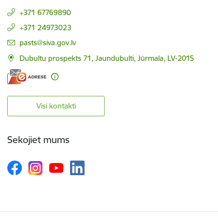
+371 67769890
+371 24973023
E-pasts:
pasts@siva.gov.lv
Dubultu prospekts 71, Jaundubulti, Jūrmala, LV-2015
Visi kontakti
Sekojiet mums