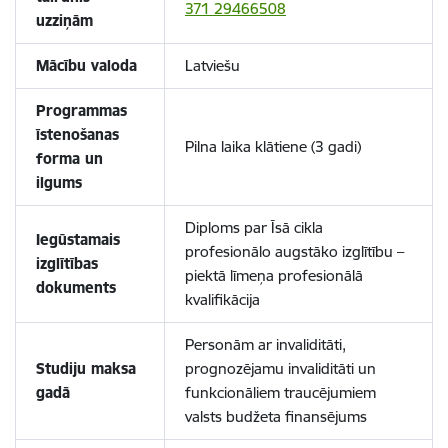
371 29466508
uzziņām
Mācību valoda
Latviešu
Programmas
īstenošanas
Pilna laika klātiene (3 gadi)
forma un
ilgums
Diploms par Īsā cikla
Iegūstamais
profesionālo augstāko izglītību –
izglītības
piektā līmeņa profesionālā
dokuments
kvalifikācija
Personām ar invaliditāti,
Studiju maksa
prognozējamu invaliditāti un
gadā
funkcionāliem traucējumiem
valsts budžeta finansējums