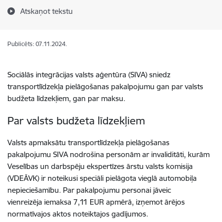
Atskaņot tekstu
Publicēts: 07.11.2024.
Sociālās integrācijas valsts aģentūra (SIVA) sniedz
transportlīdzekļa pielāgošanas pakalpojumu gan par valsts
budžeta līdzekļiem, gan par maksu.
Par valsts budžeta līdzekļiem
Valsts apmaksātu transportlīdzekļa pielāgošanas
pakalpojumu SIVA nodrošina personām ar invaliditāti, kurām
Veselības un darbspēju ekspertīzes ārstu valsts komisija
(VDEĀVK) ir noteikusi speciāli pielāgota vieglā automobiļa
nepieciešamību.
Par pakalpojumu personai jāveic
vienreizēja iemaksa 7,11 EUR apmērā, izņemot ārējos
normatīvajos aktos noteiktajos gadījumos.