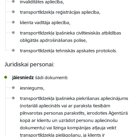
invaliditātes apliecība,
transportlīdzekļa reģistrācijas apliecība,
klienta vadītāja apliecība,
transportlīdzekļa īpašnieka civiltiesiskās atbildības
obligātās apdrošināšanas polise,
transportlīdzekļa tehniskās apskates protokols.
Juridiskai personai:
jāiesniedz
šādi dokumenti:
iesniegums,
transportlīdzekļa īpašnieka piekrišanas apliecinājums
(notariāli apliecināts vai ar paraksta tiesībām
pilnvarotas personas parakstīts, ierodoties Aģentūrā
kopā ar klientu un uzrādot personu apliecinošu
dokumentu) vai līzinga kompānijas atļauja veikt
transportlīdzekļa pielāgošanu, ja klients ir