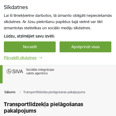
Pāriet uz lapas saturu
Sīkdatnes
Spied
lai meklētu
Enter
Lai šī tīmekļvietne darbotos, tā izmanto obligāti nepieciešamās
sīkdatnes. Ar Jūsu piekrišanu papildus šajā vietnē var tikt
izmantotas statistikas un sociālo mediju sīkdatnes.
Lūdzu, atzīmējiet savu izvēli:
Noraidīt
Apstiprināt visas
Pārvaldīt sīkdatnes
Sākums
Transportlīdzekļa pielāgošanas pakalpojums
Transportlīdzekļa pielāgošanas
pakalpojums