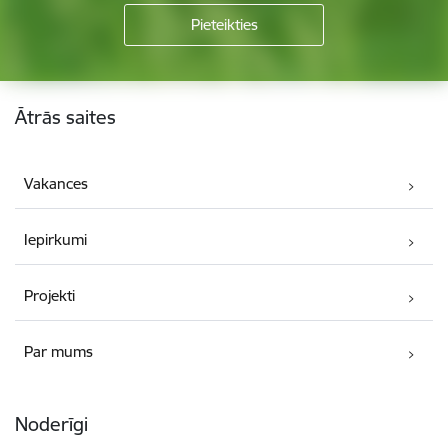
Kājene
Ātrās saites
Vakances
Iepirkumi
Projekti
Par mums
Noderīgi