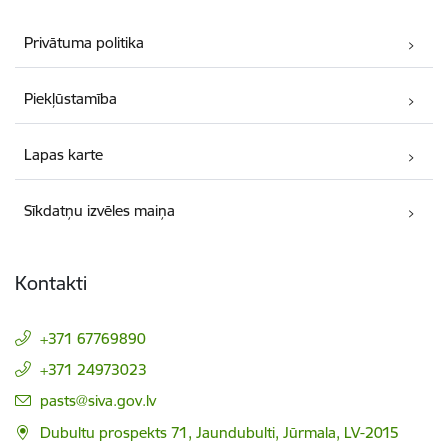
Privātuma politika
Piekļūstamība
Lapas karte
Sīkdatņu izvēles maiņa
Kontakti
+371 67769890
+371 24973023
E-pasts:
pasts@siva.gov.lv
Dubultu prospekts 71, Jaundubulti, Jūrmala, LV-2015