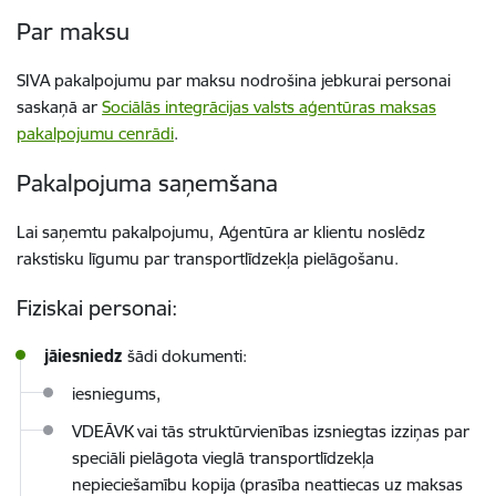
Par maksu
SIVA pakalpojumu par maksu nodrošina jebkurai personai
saskaņā ar
Sociālās integrācijas valsts aģentūras maksas
pakalpojumu cenrādi
.
Pakalpojuma saņemšana
Lai saņemtu pakalpojumu,
Aģentūra ar klientu noslēdz
rakstisku līgumu par
transportlīdzekļa pielāgošanu
.
Fiziskai personai:
jāiesniedz
šādi dokumenti:
iesniegums,
VDEĀVK vai tās struktūrvienības izsniegtas izziņas par
speciāli pielāgota vieglā transportlīdzekļa
nepieciešamību kopija (prasība neattiecas uz maksas