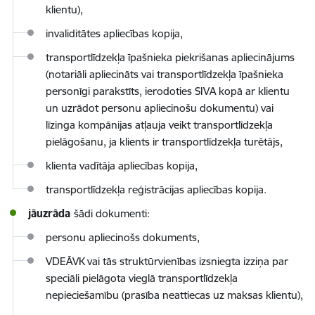
klientu),
invaliditātes apliecības kopija,
transportlīdzekļa īpašnieka piekrišanas apliecinājums
(notariāli apliecināts vai transportlīdzekļa īpašnieka
personīgi parakstīts, ierodoties SIVA kopā ar klientu
un uzrādot personu apliecinošu dokumentu) vai
līzinga kompānijas atļauja veikt transportlīdzekļa
pielāgošanu, ja klients ir transportlīdzekļa turētājs,
klienta vadītāja apliecības kopija,
transportlīdzekļa reģistrācijas apliecības kopija.
jāuzrāda
šādi dokumenti:
personu apliecinošs dokuments,
VDEĀVK vai tās struktūrvienības izsniegta izziņa par
speciāli pielāgota vieglā transportlīdzekļa
nepieciešamību (prasība neattiecas uz maksas klientu),