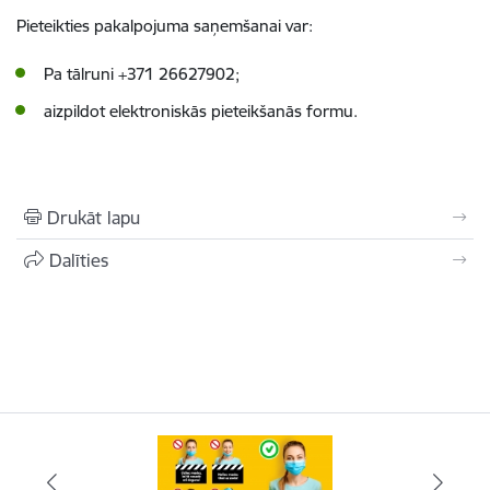
Pieteikties pakalpojuma saņemšanai var:
Pa tālruni
+371 26627902;
aizpildot elektroniskās pieteikšanās formu.
Drukāt lapu
Dalīties